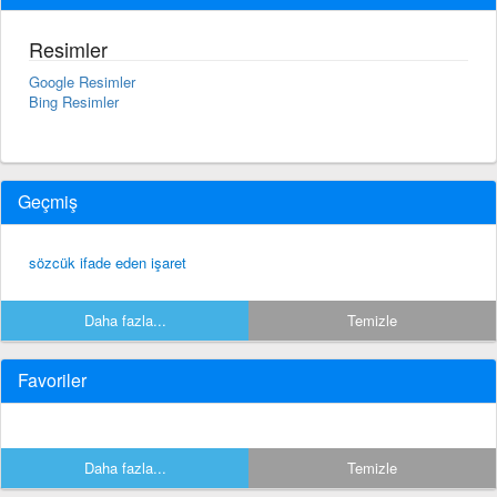
Resimler
Google Resimler
Bing Resimler
Geçmiş
sözcük ifade eden işaret
Daha fazla...
Temizle
Favoriler
Daha fazla...
Temizle