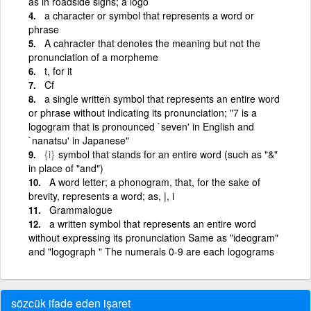
as in roadside signs; a logo
a character or symbol that represents a word or
phrase
A cahracter that denotes the meaning but not the
pronunciation of a morpheme
t, for it
Cf
a single written symbol that represents an entire word
or phrase without indicating its pronunciation; "7 is a
logogram that is pronounced `seven' in English and
`nanatsu' in Japanese"
{i}
symbol that stands for an entire word (such as "&"
in place of "and")
A word letter; a phonogram, that, for the sake of
brevity, represents a word; as, |, i
Grammalogue
a written symbol that represents an entire word
without expressing its pronunciation Same as "ideogram"
and "logograph " The numerals 0-9 are each logograms
sözcük ifade eden işaret