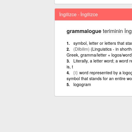
İngilizce - İngilizce
teriminin İng
grammalogue
symbol, letter or letters that s
(Dilbilim)
(Linguistics - in shor
Greek, gramma/letter + logos/word
Literally, a letter word; a word 
is, t
{i}
word represented by a logog
symbol that stands for an entire wo
logogram