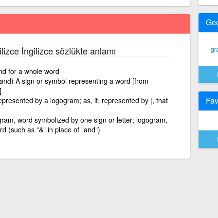
Ge
ilizce İngilizce sözlükte anlamı
gr
tand for a whole word
thand) A sign or symbol representing a word [from
]
Fav
represented by a logogram; as, it, represented by |, that
ram, word symbolized by one sign or letter; logogram,
rd (such as "&" in place of "and")