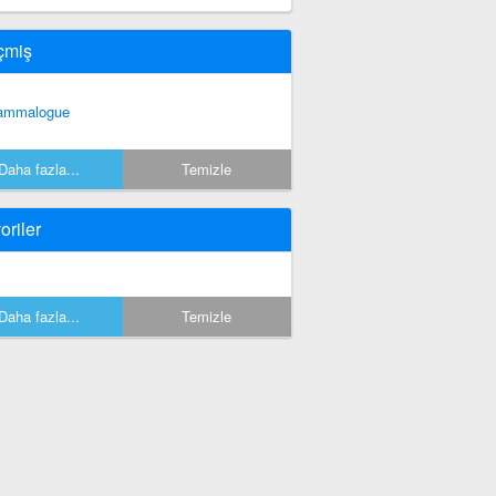
çmiş
ammalogue
Daha fazla...
Temizle
oriler
Daha fazla...
Temizle