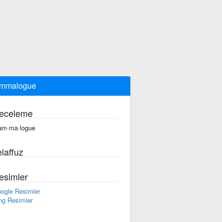
ammalogue
eceleme
am·ma·logue
laffuz
esimler
ogle Resimler
ng Resimler