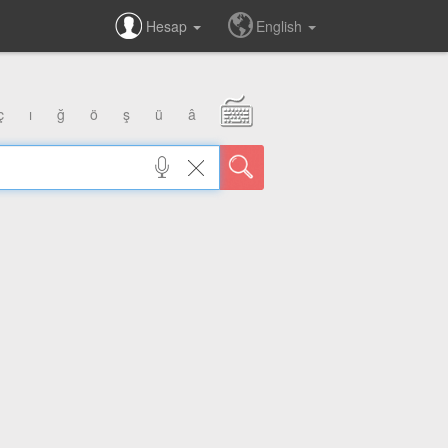
Hesap
English
ç
ı
ğ
ö
ş
ü
â