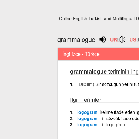
Online English Turkish and Multilingual D
grammalogue
İngilizce - Türkçe
teriminin İng
grammalogue
(Dilbilim)
Bir sözcüğün yerini tu
İlgili Terimler
logogram
kelime ifade eden i
logogram
{i}
sözcük ifade ede
logogram
{i}
logogram