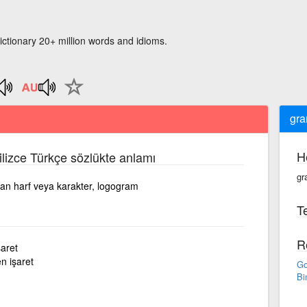
ictionary 20+ million words and idioms.
gr
H
ilizce Türkçe sözlükte anlamı
gr
tan harf veya karakter, logogram
Te
R
şaret
n işaret
Go
Bi