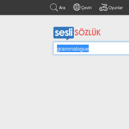
Ara
Çeviri
Oyunlar