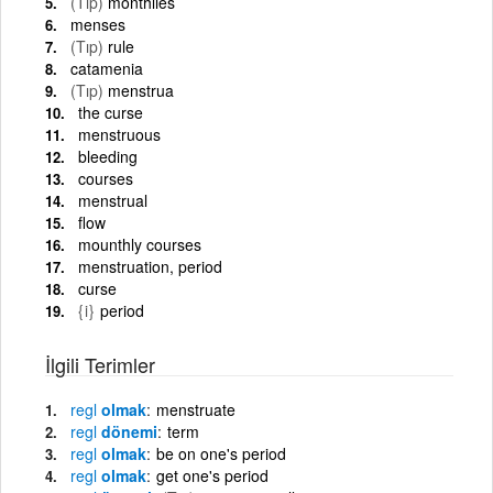
(Tıp)
monthlies
menses
(Tıp)
rule
catamenia
(Tıp)
menstrua
the curse
menstruous
bleeding
courses
menstrual
flow
mounthly courses
menstruation, period
curse
{i}
period
İlgili Terimler
regl
olmak
menstruate
regl
dönemi
term
regl
olmak
be on one's period
regl
olmak
get one's period