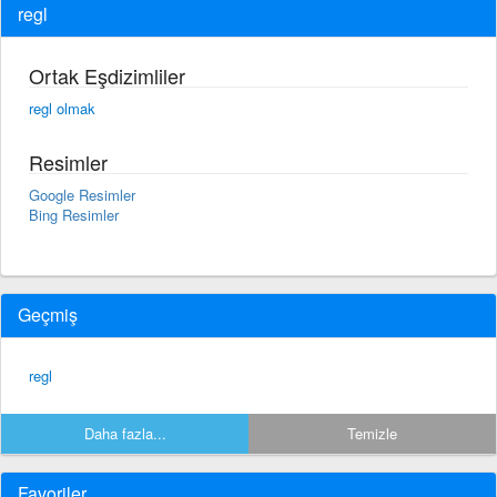
regl
Ortak Eşdizimliler
regl olmak
Resimler
Google Resimler
Bing Resimler
Geçmiş
regl
Daha fazla...
Temizle
Favoriler