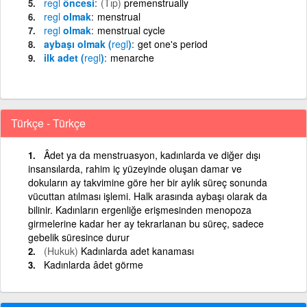
regl
öncesi
(Tıp)
premenstrually
regl
olmak
menstrual
regl
olmak
menstrual cycle
aybaşı olmak (
regl
)
get one's period
ilk adet (
regl
)
menarche
Türkçe - Türkçe
Âdet ya da menstruasyon, kadınlarda ve diğer dışı
insansılarda, rahim iç yüzeyinde oluşan damar ve
dokuların ay takvimine göre her bir aylık süreç sonunda
vücuttan atılması işlemi. Halk arasında aybaşı olarak da
bilinir. Kadınların ergenliğe erişmesinden menopoza
girmelerine kadar her ay tekrarlanan bu süreç, sadece
gebelik süresince durur
(Hukuk)
Kadınlarda adet kanaması
Kadınlarda âdet görme