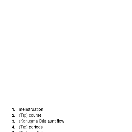
menstruation
(Tıp)
course
(Konuşma Dili)
aunt flow
(Tıp)
periods