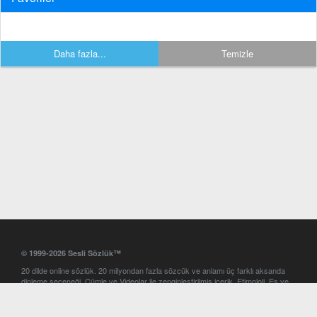
Daha fazla...
Temizle
© 1999-2026 Sesli Sözlük™
20 dilde online sözlük. 20 milyondan fazla sözcük ve anlamı üç farklı aksanda
dinleme seçeneği. Cümle ve Videolar ile zenginleştirilmiş içerik. Etimoloji, Eş ve
Zıt anlamlar, kelime okunuşları ve günün kelimesi. Yazım Türkçeleştirici ile hatalı
Türkçe metinleri düzeltme. iOS, Android ve Windows mobil platformlarda online
ve offline sözlük programları. Sesli Sözlük garantisinde Profesyonel çeviri