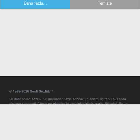
Daha fazla...
Temizle
© 1999-2026 Sesli Sözlük™
20 dilde online sözlük. 20 milyondan fazla sözcük ve anlamı üç farklı aksanda
dinleme seçeneği. Cümle ve Videolar ile zenginleştirilmiş içerik. Etimoloji, Eş ve
Zıt anlamlar, kelime okunuşları ve günün kelimesi. Yazım Türkçeleştirici ile hatalı
Türkçe metinleri düzeltme. iOS, Android ve Windows mobil platformlarda online
ve offline sözlük programları. Sesli Sözlük garantisinde Profesyonel çeviri
hizmetleri. İngilizce kelime haznenizi arttıracak kelime oyunları. Ayarlar
bölümünü kullarak çevirisini görmek istediğiniz sözlükleri seçme ve aynı
zamanda sözlüklerin gösterim sırasını ayarlama imkanı. Kelimelerin
seslendirilişini otomatik dinlemek için ayarlardan isteğiniz aksanı seçebilirsiniz.