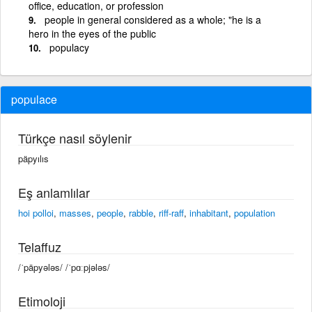
office, education, or profession
people in general considered as a whole; "he is a
hero in the eyes of the public
populacy
populace
Türkçe nasıl söylenir
päpyılıs
Eş anlamlılar
hoi polloi
,
masses
,
people
,
rabble
,
riff-raff
,
inhabitant
,
population
Telaffuz
/ˈpäpyələs/ /ˈpɑːpjələs/
Etimoloji