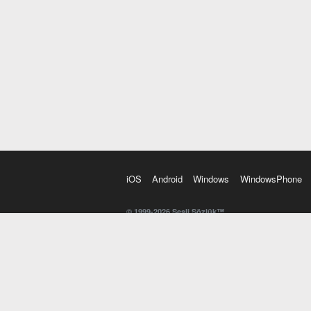
iOS
Android
Windows
WindowsPhone
© 1999-2026 Sesli Sözlük™
20 dilde online sözlük. 20 milyondan fazla sözcük ve anl
kelimesi. Yazım Türkçeleştirici ile hatalı Türkçe metinl
İngilizce kelime haznenizi arttıracak kelime oyunları. 
seslendirilişini otomatik dinlemek için ayarlardan isteğin