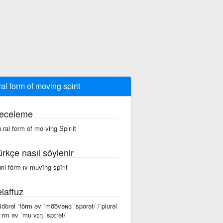
ral form of moving spirit
eceleme
u·ral form of mo·ving Spir·it
ürkçe nasıl söylenir
ûrıl fôrm ıv muvîng spîrıt
laffuz
plo͝orəl ˈfôrm əv ˈmo͞ovəɴɢ ˈspərət/ /ˈplʊrəl
ɔːrm əv ˈmuːvɪŋ ˈspɪrət/