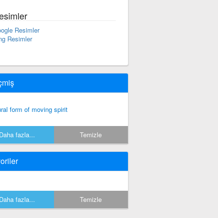
esimler
ogle Resimler
ng Resimler
çmiş
ural form of moving spirit
Daha fazla...
Temizle
oriler
Daha fazla...
Temizle