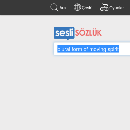
Ara
Çeviri
Oyunlar