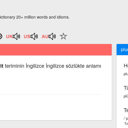
ictionary 20+ million words and idioms.
plu
H
teriminin İngilizce İngilizce sözlükte anlamı
it
pl
T
pl
Te
/ˈ
ˈf