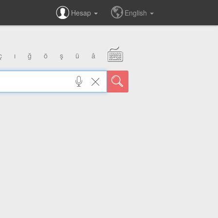
Hesap
English
ç
ı
ğ
ö
ş
ü
â