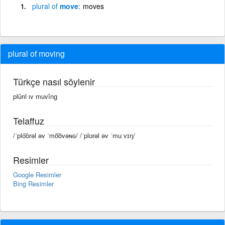
plural
of
move
moves
plural of moving
Türkçe nasıl söylenir
plûrıl ıv muvîng
Telaffuz
/ˈplo͝orəl əv ˈmo͞ovəɴɢ/ /ˈplʊrəl əv ˈmuːvɪŋ/
Resimler
Google Resimler
Bing Resimler