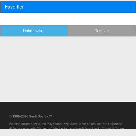
Favoriler
Daha fazla...
Temizle
© 1999-2026 Sesli Sözlük™
20 dilde online sözlük. 20 milyondan fazla sözcük ve anlamı üç farklı aksanda
dinleme seçeneği. Cümle ve Videolar ile zenginleştirilmiş içerik. Etimoloji, Eş ve
Zıt anlamlar, kelime okunuşları ve günün kelimesi. Yazım Türkçeleştirici ile hatalı