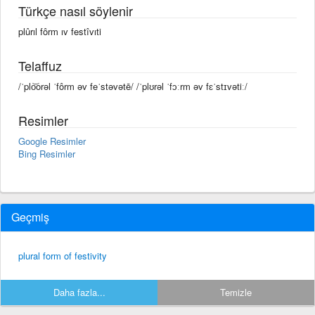
Türkçe nasıl söylenir
plûrıl fôrm ıv festîvıti
Telaffuz
/ˈplo͝orəl ˈfôrm əv feˈstəvətē/ /ˈplʊrəl ˈfɔːrm əv fɛˈstɪvətiː/
Resimler
Google Resimler
Bing Resimler
Geçmiş
plural form of festivity
Daha fazla...
Temizle