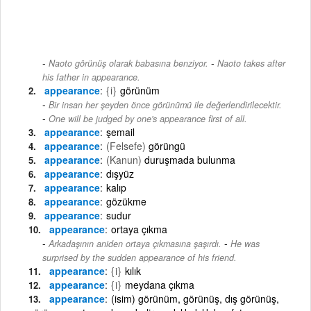
-
Naoto görünüş olarak babasına benziyor.
Naoto takes after
his father in appearance.
appearance
{i}
görünüm
Bir insan her şeyden önce görünümü ile değerlendirilecektir.
-
One will be judged by one's appearance first of all.
appearance
şemail
appearance
(Felsefe)
görüngü
appearance
(Kanun)
duruşmada bulunma
appearance
dışyüz
appearance
kalıp
appearance
gözükme
appearance
sudur
appearance
ortaya çıkma
-
Arkadaşının aniden ortaya çıkmasına şaşırdı.
He was
surprised by the sudden appearance of his friend.
appearance
{i}
kılık
appearance
{i}
meydana çıkma
appearance
(isim) görünüm, görünüş, dış görünüş,