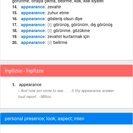
görünme, ortaya çıkma, belirme, kılık, kılık kıyafet
appearance
zevahir
appearance
zuhur etme
appearance
gösteriş olsun diye
appearance
{i}
görünüş, görünüm, dış görünüş
appearance
{i}
görünme, gözükme
appearance
zevahiri kurtarmak için
appearance
{i}
belirme
İngilizce - İngilizce
appearance
And now am come to see . . . It thy appearance answer
loud report. --Milton.
personal presence; look; aspect; mien