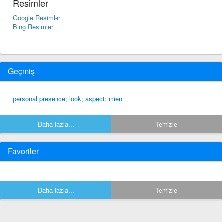
Resimler
Google Resimler
Bing Resimler
Geçmiş
personal presence; look; aspect; mien
Daha fazla...
Temizle
Favoriler
Daha fazla...
Temizle