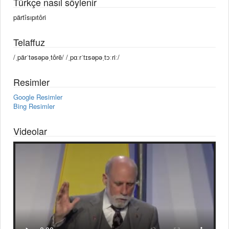
Türkçe nasıl söylenir
pärtîsıpıtôri
Telaffuz
/ˌpärˈtəsəpəˌtôrē/ /ˌpɑːrˈtɪsəpəˌtɔːriː/
Resimler
Google Resimler
Bing Resimler
Videolar