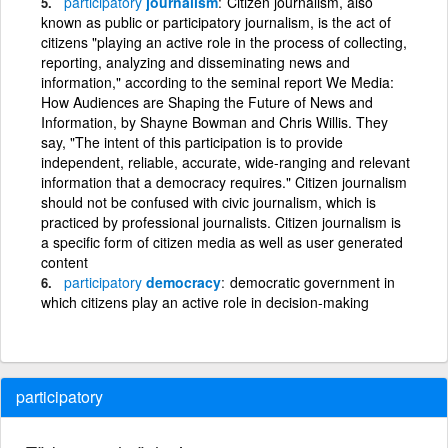
participatory
journalism
Citizen journalism, also
known as public or participatory journalism, is the act of
citizens "playing an active role in the process of collecting,
reporting, analyzing and disseminating news and
information," according to the seminal report We Media:
How Audiences are Shaping the Future of News and
Information, by Shayne Bowman and Chris Willis. They
say, "The intent of this participation is to provide
independent, reliable, accurate, wide-ranging and relevant
information that a democracy requires." Citizen journalism
should not be confused with civic journalism, which is
practiced by professional journalists. Citizen journalism is
a specific form of citizen media as well as user generated
content
participatory
democracy
democratic government in
which citizens play an active role in decision-making
participatory