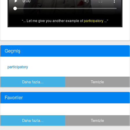
... Let me give you another example of
participatory
...
Geçmiş
participatory
Daha fazla...
Temizle
Favoriler
Daha fazla...
Temizle