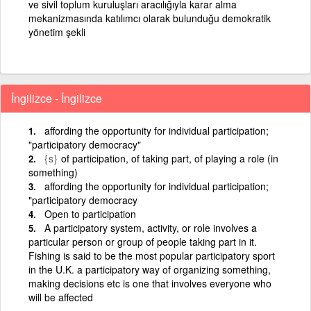
ve sivil toplum kuruluşları aracılığıyla karar alma
mekanizmasında katılımcı olarak bulunduğu demokratik
yönetim şekli
İngilizce - İngilizce
affording the opportunity for individual participation;
"participatory democracy"
{s}
of participation, of taking part, of playing a role (in
something)
affording the opportunity for individual participation;
"participatory democracy
Open to participation
A participatory system, activity, or role involves a
particular person or group of people taking part in it.
Fishing is said to be the most popular participatory sport
in the U.K. a participatory way of organizing something,
making decisions etc is one that involves everyone who
will be affected