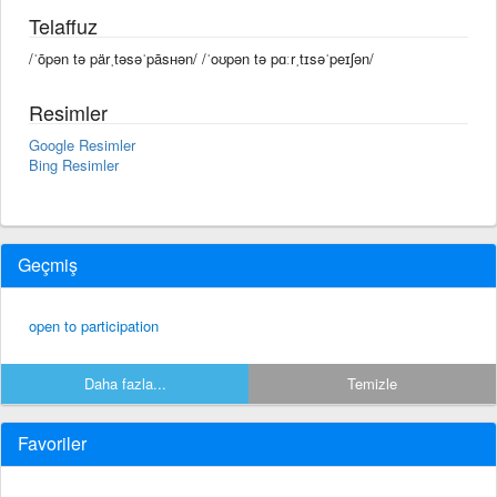
Telaffuz
/ˈōpən tə pärˌtəsəˈpāsʜən/ /ˈoʊpən tə pɑːrˌtɪsəˈpeɪʃən/
Resimler
Google Resimler
Bing Resimler
Geçmiş
open to participation
Daha fazla...
Temizle
Favoriler