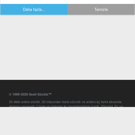
Daha fazla...
Temizle
© 1999-2026 Sesli Sözlük™
20 dilde online sözlük. 20 milyondan fazla sözcük ve anlamı üç farklı aksanda
dinleme seçeneği. Cümle ve Videolar ile zenginleştirilmiş içerik. Etimoloji, Eş ve
Zıt anlamlar, kelime okunuşları ve günün kelimesi. Yazım Türkçeleştirici ile hatalı
Türkçe metinleri düzeltme. iOS, Android ve Windows mobil platformlarda online
ve offline sözlük programları. Sesli Sözlük garantisinde Profesyonel çeviri
hizmetleri. İngilizce kelime haznenizi arttıracak kelime oyunları. Ayarlar
bölümünü kullarak çevirisini görmek istediğiniz sözlükleri seçme ve aynı
zamanda sözlüklerin gösterim sırasını ayarlama imkanı. Kelimelerin