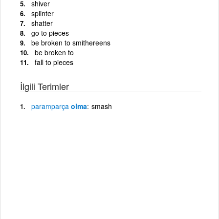
shiver
splinter
shatter
go to pieces
be broken to smithereens
be broken to
fall to pieces
İlgili Terimler
paramparça
olma
smash