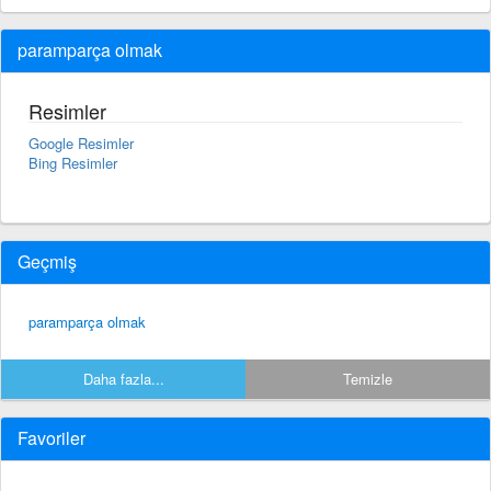
paramparça olmak
Resimler
Google Resimler
Bing Resimler
Geçmiş
paramparça olmak
Daha fazla...
Temizle
Favoriler