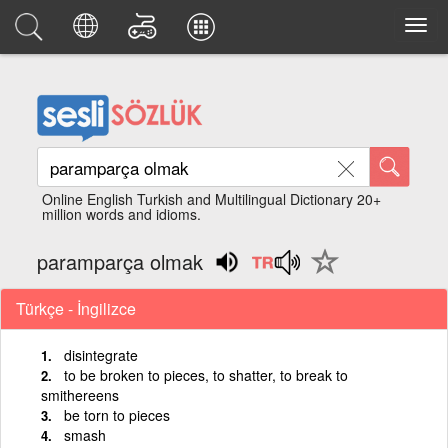
Online English Turkish and Multilingual Dictionary 20+
million words and idioms.
paramparça olmak
Türkçe - İngilizce
disintegrate
to be broken to pieces, to shatter, to break to
smithereens
be torn to pieces
smash