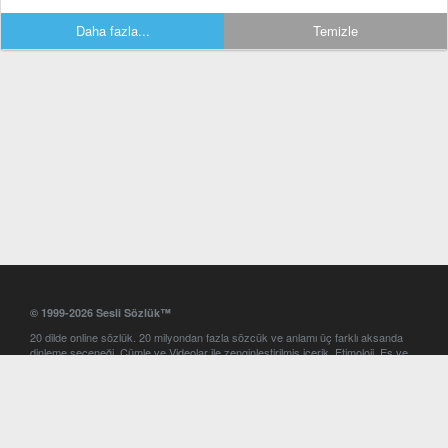
Daha fazla...
Temizle
© 1999-2026 Sesli Sözlük™
20 dilde online sözlük. 20 milyondan fazla sözcük ve anlamı üç farklı aksanda
dinleme seçeneği. Cümle ve Videolar ile zenginleştirilmiş içerik. Etimoloji, Eş ve
Zıt anlamlar, kelime okunuşları ve günün kelimesi. Yazım Türkçeleştirici ile hatalı
Türkçe metinleri düzeltme. iOS, Android ve Windows mobil platformlarda online
ve offline sözlük programları. Sesli Sözlük garantisinde Profesyonel çeviri
hizmetleri. İngilizce kelime haznenizi arttıracak kelime oyunları. Ayarlar
bölümünü kullarak çevirisini görmek istediğiniz sözlükleri seçme ve aynı
zamanda sözlüklerin gösterim sırasını ayarlama imkanı. Kelimelerin