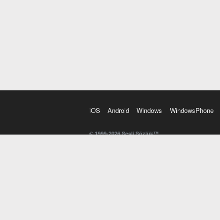
iOS
Android
Windows
WindowsPhone
© 1999-2026 Sesli Sözlük™
20 dilde online sözlük. 20 milyondan fazla sözcük ve anl
kelimesi. Yazım Türkçeleştirici ile hatalı Türkçe metinl
İngilizce kelime haznenizi arttıracak kelime oyunları. 
seslendirilişini otomatik dinlemek için ayarlardan isteğin