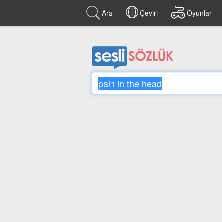
Ara
Çeviri
Oyunlar