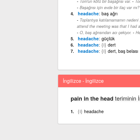
-
Tom'un kötü bir başağrısı var.
To
Başağrısı için evde bir ilaç var mı?
headache
baş ağrı
Toplantıya katılamamamın nedeni şi
attend the meeting was that I had 
-
O, baş ağrısından acı çekiyor.
He
headache
güçIük
headache
{i}
dert
headache
{i}
dert, baş belası
İngilizce - İngilizce
teriminin İ
pain in the head
{i}
headache