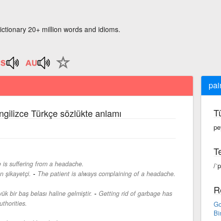
ictionary 20+ million words and idioms.
pai
T
İngilizce Türkçe sözlükte anlamı
pe
Te
 is suffering from a headache.
/ˈ
-
 şikayetçi.
The patient is always complaining of a headache.
R
-
ük bir baş belası haline gelmiştir.
Getting rid of garbage has
thorities.
Go
Bi