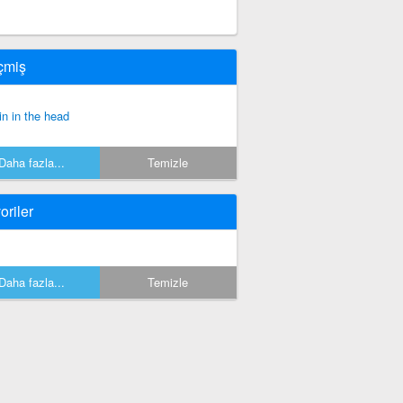
çmiş
in in the head
Daha fazla...
Temizle
oriler
Daha fazla...
Temizle