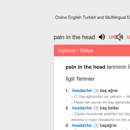
Online English Turkish and Multilingual D
pain in the head
İngilizce - Türkçe
teriminin 
pain in the head
İlgili Terimler
headache
{i}
baş ağrısı
-
O, baş ağrısından acı çekiyor.
He
Hasta her zaman bir baş ağrısından
headache
{i}
baş belâsı
Çöpten kurtulmak yetkililer için büy
become a major headache for the au
headache
{i}
başağrısı