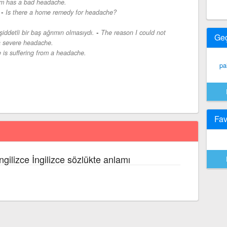
m has a bad headache.
-
Is there a home remedy for headache?
-
ddetli bir baş ağrımın olmasıydı.
The reason I could not
Ge
a severe headache.
 is suffering from a headache.
pa
Fav
ngilizce İngilizce sözlükte anlamı