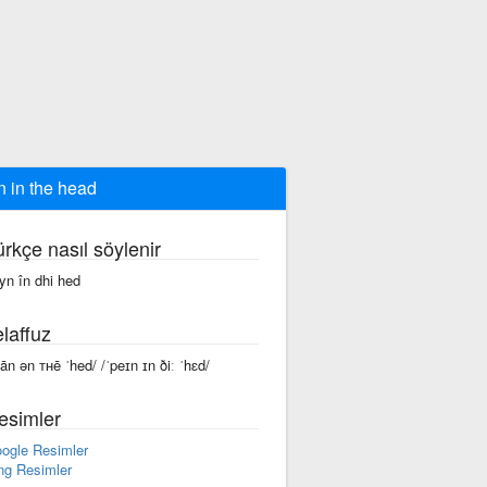
n in the head
ürkçe nasıl söylenir
yn în dhi hed
laffuz
pān ən ᴛʜē ˈhed/ /ˈpeɪn ɪn ðiː ˈhɛd/
esimler
ogle Resimler
ng Resimler