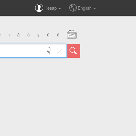
Hesap
English
ç
ı
ğ
ö
ş
ü
â