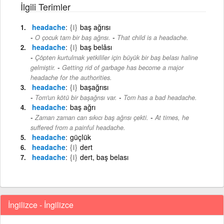
İlgili Terimler
headache
{i}
baş ağrısı
-
O çocuk tam bir baş ağrısı.
That child is a headache.
headache
{i}
baş belâsı
Çöpten kurtulmak yetkililer için büyük bir baş belası haline
-
gelmiştir.
Getting rid of garbage has become a major
headache for the authorities.
headache
{i}
başağrısı
-
Tom'un kötü bir başağrısı var.
Tom has a bad headache.
headache
baş ağrı
-
Zaman zaman can sıkıcı baş ağrısı çekti.
At times, he
suffered from a painful headache.
headache
güçIük
headache
{i}
dert
headache
{i}
dert, baş belası
İngilizce - İngilizce