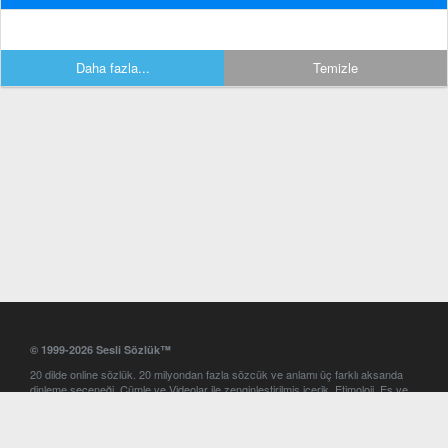
Daha fazla...
Temizle
© 1999-2026 Sesli Sözlük™
20 dilde online sözlük. 20 milyondan fazla sözcük ve anlamı üç farklı aksanda
dinleme seçeneği. Cümle ve Videolar ile zenginleştirilmiş içerik. Etimoloji, Eş ve
Zıt anlamlar, kelime okunuşları ve günün kelimesi. Yazım Türkçeleştirici ile hatalı
Türkçe metinleri düzeltme. iOS, Android ve Windows mobil platformlarda online
ve offline sözlük programları. Sesli Sözlük garantisinde Profesyonel çeviri