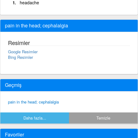
headache
pain in the head; cephalalgia
Resimler
Google Resimler
Bing Resimler
Geçmiş
pain in the head; cephalalgia
Daha fazla...
Temizle
Favoriler