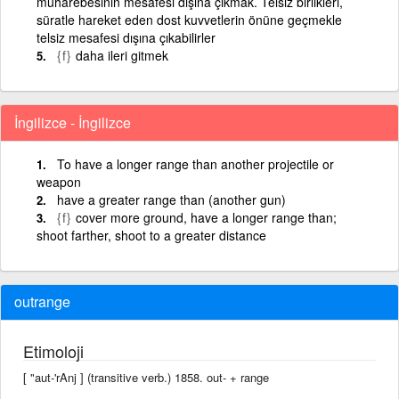
muharebesinin mesafesi dışına çıkmak. Telsiz birlikleri,
süratle hareket eden dost kuvvetlerin önüne geçmekle
telsiz mesafesi dışına çıkabilirler
{f}
daha ileri gitmek
İngilizce - İngilizce
To have a longer range than another projectile or
weapon
have a greater range than (another gun)
{f}
cover more ground, have a longer range than;
shoot farther, shoot to a greater distance
outrange
Etimoloji
[ "aut-'rAnj ] (transitive verb.) 1858. out- +‎ range