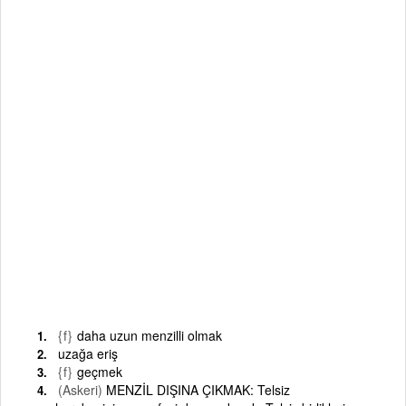
{f}
daha uzun menzilli olmak
uzağa eriş
{f}
geçmek
(Askeri)
MENZİL DIŞINA ÇIKMAK: Telsiz