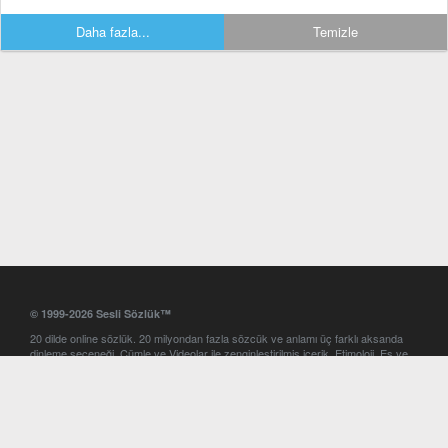
Daha fazla...
Temizle
© 1999-2026 Sesli Sözlük™
20 dilde online sözlük. 20 milyondan fazla sözcük ve anlamı üç farklı aksanda
dinleme seçeneği. Cümle ve Videolar ile zenginleştirilmiş içerik. Etimoloji, Eş ve
Zıt anlamlar, kelime okunuşları ve günün kelimesi. Yazım Türkçeleştirici ile hatalı
Türkçe metinleri düzeltme. iOS, Android ve Windows mobil platformlarda online
ve offline sözlük programları. Sesli Sözlük garantisinde Profesyonel çeviri
hizmetleri. İngilizce kelime haznenizi arttıracak kelime oyunları. Ayarlar
bölümünü kullarak çevirisini görmek istediğiniz sözlükleri seçme ve aynı
zamanda sözlüklerin gösterim sırasını ayarlama imkanı. Kelimelerin