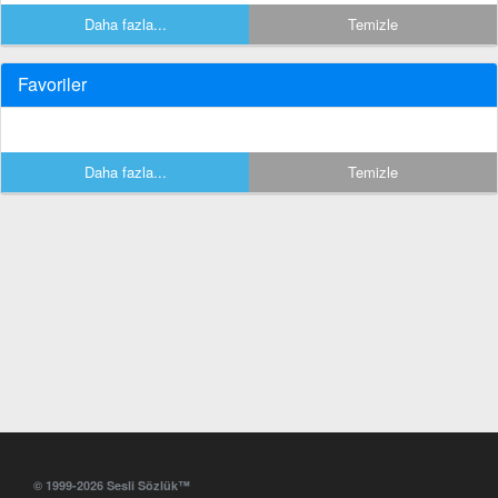
Daha fazla...
Temizle
Favoriler
Daha fazla...
Temizle
© 1999-2026 Sesli Sözlük™