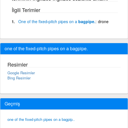
İlgili Terimler
One
of
the
fixed
-
pitch
pipes
on
a
bagpipe.
drone
one of the fixed-pitch pipes on a bagpipe.
Resimler
Google Resimler
Bing Resimler
Geçmiş
one of the fixed-pitch pipes on a bagpip..