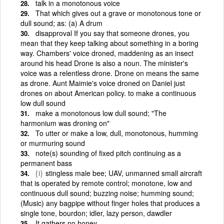
talk in a monotonous voice
That which gives out a grave or monotonous tone or
dull sound; as: (a) A drum
disapproval If you say that someone drones, you
mean that they keep talking about something in a boring
way. Chambers' voice droned, maddening as an insect
around his head Drone is also a noun. The minister's
voice was a relentless drone. Drone on means the same
as drone. Aunt Maimie's voice droned on Daniel just
drones on about American policy. to make a continuous
low dull sound
make a monotonous low dull sound; "The
harmonium was droning on"
To utter or make a low, dull, monotonous, humming
or murmuring sound
note(s) sounding of fixed pitch continuing as a
permanent bass
{i}
stingless male bee; UAV, unmanned small aircraft
that is operated by remote control; monotone, low and
continuous dull sound; buzzing noise; humming sound;
(Music) any bagpipe without finger holes that produces a
single tone, bourdon; idler, lazy person, dawdler
It gathers no honey