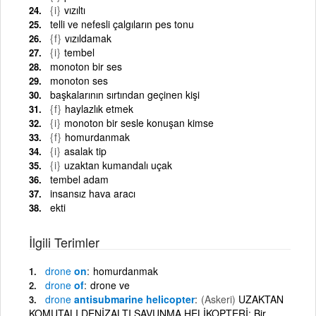
{i}
vızıltı
telli ve nefesli çalgıların pes tonu
{f}
vızıldamak
{i}
tembel
monoton bir ses
monoton ses
başkalarının sırtından geçinen kişi
{f}
haylazlık etmek
{i}
monoton bir sesle konuşan kimse
{f}
homurdanmak
{i}
asalak tip
{i}
uzaktan kumandalı uçak
tembel adam
insansız hava aracı
ekti
İlgili Terimler
drone
on
homurdanmak
drone
of
drone ve
drone
antisubmarine helicopter
(Askeri)
UZAKTAN
KOMUTALI DENİZALTI SAVUNMA HELİKOPTERİ: Bir