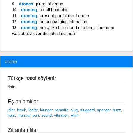
drones
plural of drone
droning
a dull humming
droning
present participle of drone
droning
an unchanging intonation
droning
noisy like the sound of a bee; "the room
was abuzz over the latest scandal"
drone
Türkçe nasıl söylenir
drōn
Eş anlamlılar
idler
,
leech
,
loafer
,
lounger
,
parasite
,
slug
,
sluggard
,
sponger
,
buzz
,
hum
,
murmur
,
purr
,
sound
,
vibration
,
whirr
Zıt anlamlılar