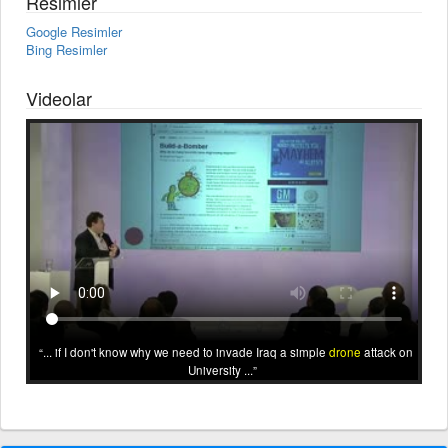
Resimler
Google Resimler
Bing Resimler
Videolar
... if I don't know why we need to invade Iraq a simple
drone
attack on
University ...