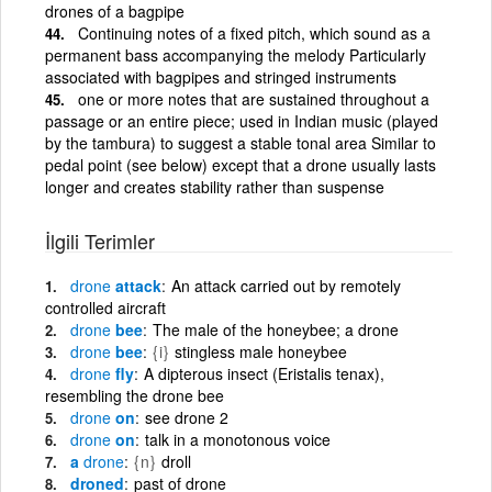
drones of a bagpipe
Continuing notes of a fixed pitch, which sound as a
permanent bass accompanying the melody Particularly
associated with bagpipes and stringed instruments
one or more notes that are sustained throughout a
passage or an entire piece; used in Indian music (played
by the tambura) to suggest a stable tonal area Similar to
pedal point (see below) except that a drone usually lasts
longer and creates stability rather than suspense
İlgili Terimler
drone
attack
An attack carried out by remotely
controlled aircraft
drone
bee
The male of the honeybee; a drone
drone
bee
{i}
stingless male honeybee
drone
fly
A dipterous insect (Eristalis tenax),
resembling the drone bee
drone
on
see drone 2
drone
on
talk in a monotonous voice
a
drone
{n}
droll
droned
past of drone