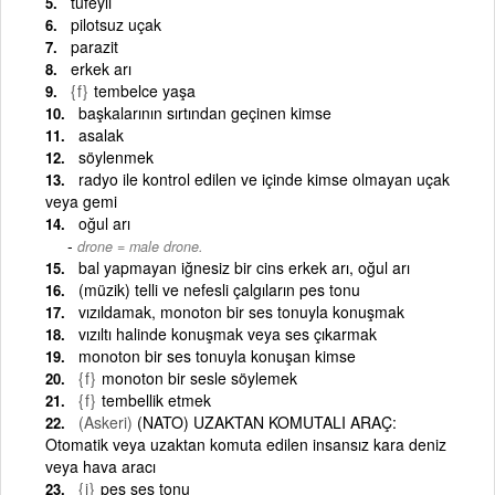
tufeyli
pilotsuz uçak
parazit
erkek arı
{f}
tembelce yaşa
başkalarının sırtından geçinen kimse
asalak
söylenmek
radyo ile kontrol edilen ve içinde kimse olmayan uçak
veya gemi
oğul arı
drone = male drone.
bal yapmayan iğnesiz bir cins erkek arı, oğul arı
(müzik) telli ve nefesli çalgıların pes tonu
vızıldamak, monoton bir ses tonuyla konuşmak
vızıltı halinde konuşmak veya ses çıkarmak
monoton bir ses tonuyla konuşan kimse
{f}
monoton bir sesle söylemek
{f}
tembellik etmek
(Askeri)
(NATO) UZAKTAN KOMUTALI ARAÇ:
Otomatik veya uzaktan komuta edilen insansız kara deniz
veya hava aracı
{i}
pes ses tonu