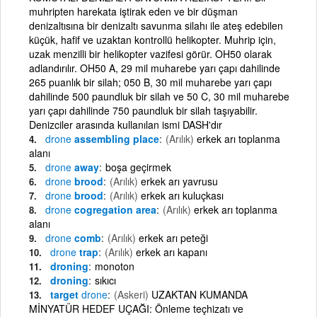
muhripten harekata iştirak eden ve bir düşman
denizaltısına bir denizaltı savunma silahı ile ateş edebilen
küçük, hafif ve uzaktan kontrollü helikopter. Muhrip için,
uzak menzilli bir helikopter vazifesi görür. OH50 olarak
adlandırılır. OH50 A, 29 mil muharebe yarı çapı dahilinde
265 puanlık bir silah; 050 B, 30 mil muharebe yarı çapı
dahilinde 500 paundluk bir silah ve 50 C, 30 mil muharebe
yarı çapı dahilinde 750 paundluk bir silah taşıyabilir.
Denizciler arasında kullanılan ismi DASH'dır
drone
assembling place
(Arılık)
erkek arı toplanma
alanı
drone
away
boşa geçirmek
drone
brood
(Arılık)
erkek arı yavrusu
drone
brood
(Arılık)
erkek arı kuluçkası
drone
cogregation area
(Arılık)
erkek arı toplanma
alanı
drone
comb
(Arılık)
erkek arı peteği
drone
trap
(Arılık)
erkek arı kapanı
droning
monoton
droning
sıkıcı
target
drone
(Askeri)
UZAKTAN KUMANDA
MİNYATÜR HEDEF UÇAĞI: Önleme teçhizatı ve