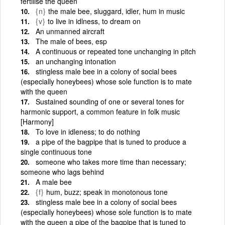
fertilise the queen
{n}
the male bee, sluggard, idler, hum in music
{v}
to live in idlness, to dream on
An unmanned aircraft
The male of bees, esp
A continuous or repeated tone unchanging in pitch
an unchanging intonation
stingless male bee in a colony of social bees
(especially honeybees) whose sole function is to mate
with the queen
Sustained sounding of one or several tones for
harmonic support, a common feature in folk music
[Harmony]
To love in idleness; to do nothing
a pipe of the bagpipe that is tuned to produce a
single continuous tone
someone who takes more time than necessary;
someone who lags behind
A male bee
{f}
hum, buzz; speak in monotonous tone
stingless male bee in a colony of social bees
(especially honeybees) whose sole function is to mate
with the queen a pipe of the bagpipe that is tuned to