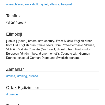
overachiever
,
workaholic
,
quiet
,
silence
,
be quiet
Telaffuz
/ˈdrōn/ /ˈdroʊn/
Etimoloji
[ 'drOn ] (noun.) before 12th century. From Middle English drone,
from Old English drān (“male bee”), from Proto-Germanic *drēnaz,
*drēnēn, *drinēn, *drunēn (“an insect, drone”), from Proto-Indo-
European *dhrēn- (“bee, drone, hornet”). Cognate with German
Drohne, dialectal German Dräne and Swedish drönare.
Zamanlar
drones
,
droning
,
droned
Ortak Eşdizimliler
drone on