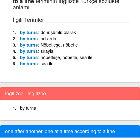
teriminin İngilizce Türkçe sözlükte
to a line
anlamı
İlgili Terimler
by turns
dönüşümlü olarak
by turns
art arda
by turns
Nöbetleşe, nöbetle
by turns
sırayla
by turns
nöbetleşe, nöbetle, sıra ile
by turns
sıra ile
İngilizce - İngilizce
by turns
one after another, one at a time according to a line