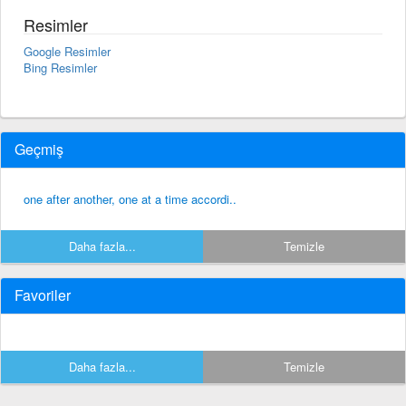
Resimler
Google Resimler
Bing Resimler
Geçmiş
one after another, one at a time accordi..
Daha fazla...
Temizle
Favoriler
Daha fazla...
Temizle