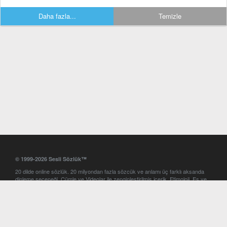
Daha fazla...
Temizle
© 1999-2026 Sesli Sözlük™
20 dilde online sözlük. 20 milyondan fazla sözcük ve anlamı üç farklı aksanda
dinleme seçeneği. Cümle ve Videolar ile zenginleştirilmiş içerik. Etimoloji, Eş ve
Zıt anlamlar, kelime okunuşları ve günün kelimesi. Yazım Türkçeleştirici ile hatalı
Türkçe metinleri düzeltme. iOS, Android ve Windows mobil platformlarda online
ve offline sözlük programları. Sesli Sözlük garantisinde Profesyonel çeviri
hizmetleri. İngilizce kelime haznenizi arttıracak kelime oyunları. Ayarlar
bölümünü kullarak çevirisini görmek istediğiniz sözlükleri seçme ve aynı
zamanda sözlüklerin gösterim sırasını ayarlama imkanı. Kelimelerin