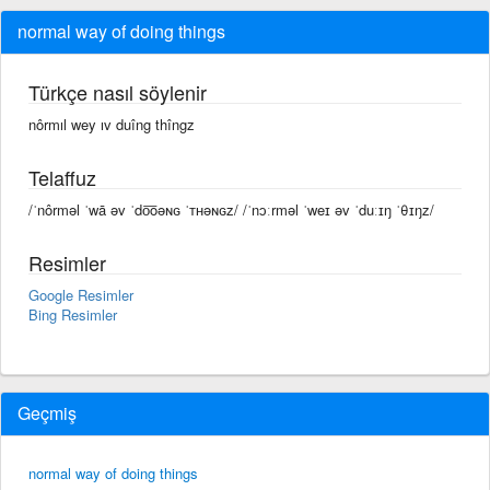
normal way of doing things
Türkçe nasıl söylenir
nôrmıl wey ıv duîng thîngz
Telaffuz
/ˈnôrməl ˈwā əv ˈdo͞oəɴɢ ˈᴛʜəɴɢz/ /ˈnɔːrməl ˈweɪ əv ˈduːɪŋ ˈθɪŋz/
Resimler
Google Resimler
Bing Resimler
Geçmiş
normal way of doing things