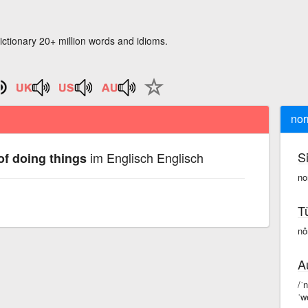
ictionary 20+ million words and idioms.
nor
S
im Englisch Englisch
f doing things
no
T
nô
A
/ˈ
ˈw