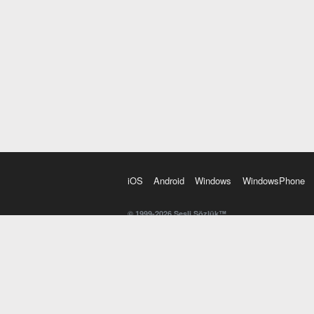
iOS
Android
Windows
WindowsPhone
© 1999-2026 Sesli Sözlük™
20 dilde online sözlük. 20 milyondan fazla sözcük ve anl
kelimesi. Yazım Türkçeleştirici ile hatalı Türkçe metinl
İngilizce kelime haznenizi arttıracak kelime oyunları. 
seslendirilişini otomatik dinlemek için ayarlardan isteğin