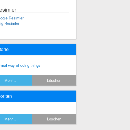
esimler
ogle Resimler
ng Resimler
torie
rmal way of doing things
Mehr...
Löschen
oriten
Mehr...
Löschen