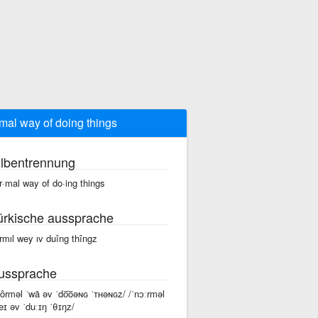
mal way of doing things
ilbentrennung
r·mal way of do·ing things
ürkische aussprache
rmıl wey ıv duîng thîngz
ussprache
nôrməl ˈwā əv ˈdo͞oəɴɢ ˈᴛʜəɴɢz/ /ˈnɔːrməl
eɪ əv ˈduːɪŋ ˈθɪŋz/