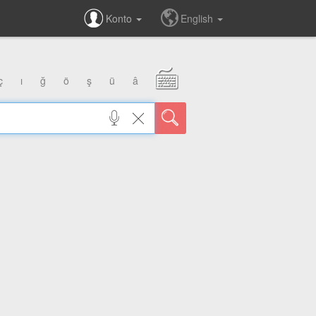
Konto
English
ç
ı
ğ
ö
ş
ü
â