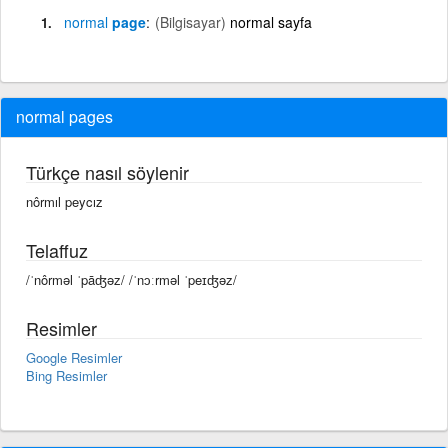
normal
page
(Bilgisayar)
normal sayfa
normal pages
Türkçe nasıl söylenir
nôrmıl peycız
Telaffuz
/ˈnôrməl ˈpāʤəz/ /ˈnɔːrməl ˈpeɪʤəz/
Resimler
Google Resimler
Bing Resimler