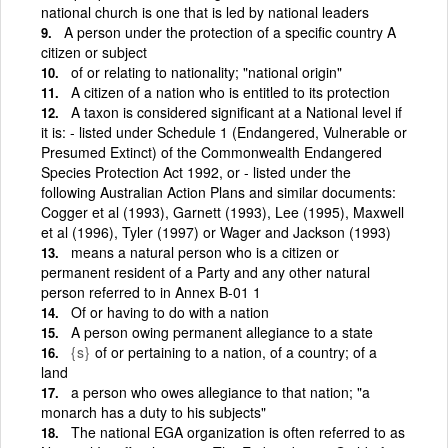
national church is one that is led by national leaders
A person under the protection of a specific country A
citizen or subject
of or relating to nationality; "national origin"
A citizen of a nation who is entitled to its protection
A taxon is considered significant at a National level if
it is: - listed under Schedule 1 (Endangered, Vulnerable or
Presumed Extinct) of the Commonwealth Endangered
Species Protection Act 1992, or - listed under the
following Australian Action Plans and similar documents:
Cogger et al (1993), Garnett (1993), Lee (1995), Maxwell
et al (1996), Tyler (1997) or Wager and Jackson (1993)
means a natural person who is a citizen or
permanent resident of a Party and any other natural
person referred to in Annex B-01 1
Of or having to do with a nation
A person owing permanent allegiance to a state
{s}
of or pertaining to a nation, of a country; of a
land
a person who owes allegiance to that nation; "a
monarch has a duty to his subjects"
The national EGA organization is often referred to as