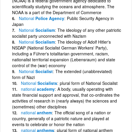
(NOAA) is a federal government agency dedicated to
scientifically studying the oceans and atmosphere. The
NOAA is a part of the Department of Commerce
National
Police Agency
Public Security Agency in
Japan
National
Socialism
The ideology of any other patriotic
socialist party unconnected with Nazism
National
Socialism
The ideology of Adolf Hitler's
NSDAP (National Socialist German Workers' Party),
including a Führer's totalitarian government, racism,
nationalist territorial expansion (Lebensraum) and state
control of the (war) economy
National
Socialist
The extended (unabbreviated)
form of Nazi
National
Socialists
plural form of National Socialist
national
academy
A body, usually operating with
state financial support and approval, that co-ordinates the
activities of research in (nearly always) the sciences and
(sometimes) other disciplines
national
anthem
The official song of a nation or
country, generally of a patriotic nature and played at
events to celebrate or honor the nation
national
anthems
plural form of national anthem