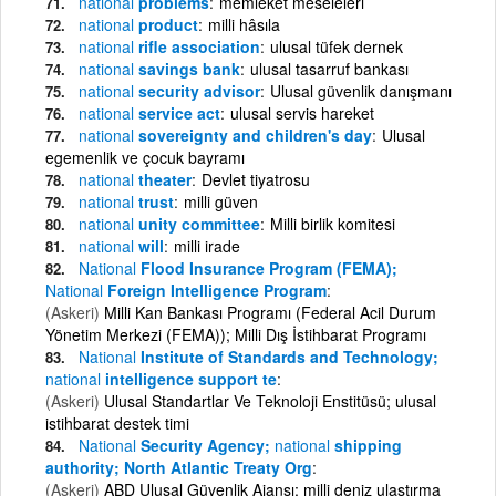
national
problems
memleket meseleleri
national
product
milli hâsıla
national
rifle association
ulusal tüfek dernek
national
savings bank
ulusal tasarruf bankası
national
security advisor
Ulusal güvenlik danışmanı
national
service act
ulusal servis hareket
national
sovereignty and children's day
Ulusal
egemenlik ve çocuk bayramı
national
theater
Devlet tiyatrosu
national
trust
milli güven
national
unity committee
Milli birlik komitesi
national
will
milli irade
National
Flood Insurance Program (FEMA);
National
Foreign Intelligence Program
(Askeri)
Milli Kan Bankası Programı (Federal Acil Durum
Yönetim Merkezi (FEMA)); Milli Dış İstihbarat Programı
National
Institute of Standards and Technology;
national
intelligence support te
(Askeri)
Ulusal Standartlar Ve Teknoloji Enstitüsü; ulusal
istihbarat destek timi
National
Security Agency;
national
shipping
authority; North Atlantic Treaty Org
(Askeri)
ABD Ulusal Güvenlik Ajansı; milli deniz ulaştırma