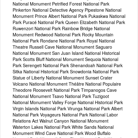
National Monument Petrified Forest National Park
Pinkerton National Detective Agency Pipestone National
Monument Prince Albert National Park Pukaskwa National
Park Puracé National Park Queen Elizabeth National Park
Ruwenzori National Park Rainbow Bridge National
Monument Redwood National Park Rocky Mountain
National Park Rondane National Park Royal National
Theatre Russell Cave National Monument Saguaro
National Monument San Juan Island National Historical
Park Scotts Bluff National Monument Sequoia National
Park Serengeti National Park Shenandoah National Park
Sitka National Historical Park Snowdonia National Park
Statue of Liberty National Monument Sunset Crater
Volcano National Monument Théâtre National Populaire
Theodore Roosevelt National Park Timpanogos Cave
National Monument Tsavo National Park Tuzigoot
National Monument Valley Forge National Historical Park
Virgin Islands National Park Virunga National Park Albert
National Park Voyageurs National Park National Labor
Relations Act Walnut Canyon National Monument
Waterton Lakes National Park White Sands National
Monument Wind Cave National Park Wood Buffalo