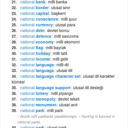
national
bank
milli banka
national
border
ulusal sınır
national
capital
başkent
national
conscience
milli şuur
national
currency
ulusal para
national
debt
devlet borcu
national
defence
milli savunma
national
economy
milli ekonomi
national
flag
milli bayrak
national
holiday
milli tatil
national
income
milli gelir
national
language
milli dil
national
language
ulusal dil
national
language character set
ulusal dil karakter
kümesi
national
language support
ulusal dil desteği
national
lottery
milli piyango
national
monopoly
devlet tekeli
national
monument
ulusal anıt
national
park
milli park
-
Avcılık milli parklarda yasaklanmıştır.
Hunting is banned in
national parks.
national
park
ulusal park