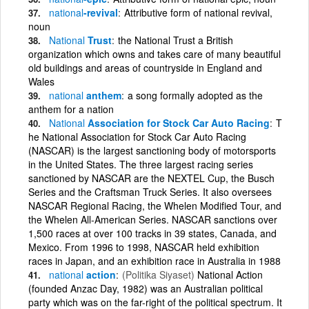
national
-revival
Attributive form of national revival,
noun
National
Trust
the National Trust a British
organization which owns and takes care of many beautiful
old buildings and areas of countryside in England and
Wales
national
anthem
a song formally adopted as the
anthem for a nation
National
Association for Stock Car Auto Racing
T
he National Association for Stock Car Auto Racing
(NASCAR) is the largest sanctioning body of motorsports
in the United States. The three largest racing series
sanctioned by NASCAR are the NEXTEL Cup, the Busch
Series and the Craftsman Truck Series. It also oversees
NASCAR Regional Racing, the Whelen Modified Tour, and
the Whelen All-American Series. NASCAR sanctions over
1,500 races at over 100 tracks in 39 states, Canada, and
Mexico. From 1996 to 1998, NASCAR held exhibition
races in Japan, and an exhibition race in Australia in 1988
national
action
(Politika Siyaset)
National Action
(founded Anzac Day, 1982) was an Australian political
party which was on the far-right of the political spectrum. It