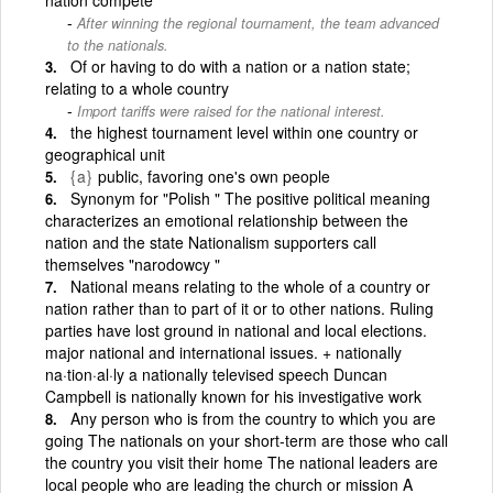
After winning the regional tournament, the team advanced
to the nationals.
Of or having to do with a nation or a nation state;
relating to a whole country
Import tariffs were raised for the national interest.
the highest tournament level within one country or
geographical unit
{a}
public, favoring one's own people
Synonym for "Polish " The positive political meaning
characterizes an emotional relationship between the
nation and the state Nationalism supporters call
themselves "narodowcy "
National means relating to the whole of a country or
nation rather than to part of it or to other nations. Ruling
parties have lost ground in national and local elections.
major national and international issues. + nationally
na·tion·al·ly a nationally televised speech Duncan
Campbell is nationally known for his investigative work
Any person who is from the country to which you are
going The nationals on your short-term are those who call
the country you visit their home The national leaders are
local people who are leading the church or mission A