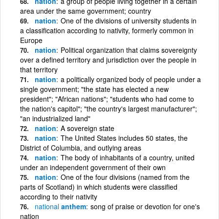
nation
a group of people living together in a certain
area under the same government; country
nation
One of the divisions of university students in
a classification according to nativity, formerly common in
Europe
nation
Political organization that claims sovereignty
over a defined territory and jurisdiction over the people in
that territory
nation
a politically organized body of people under a
single government; "the state has elected a new
president"; "African nations"; "students who had come to
the nation's capitol"; "the country's largest manufacturer";
"an industrialized land"
nation
A sovereign state
nation
The United States includes 50 states, the
District of Columbia, and outlying areas
nation
The body of inhabitants of a country, united
under an independent government of their own
nation
One of the four divisions (named from the
parts of Scotland) in which students were classified
according to their nativity
national
anthem
song of praise or devotion for one's
nation