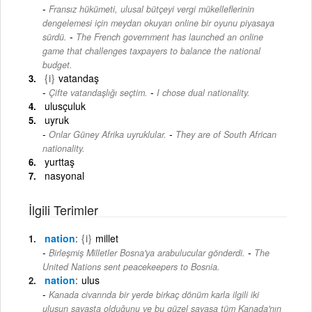
Fransız hükümeti, ulusal bütçeyi vergi mükelleflerinin
dengelemesi için meydan okuyan online bir oyunu piyasaya
-
sürdü.
The French government has launched an online
game that challenges taxpayers to balance the national
budget.
{i}
vatandaş
-
Çifte vatandaşlığı seçtim.
I chose dual nationality.
ulusçuluk
uyruk
-
Onlar Güney Afrika uyruklular.
They are of South African
nationality.
yurttaş
nasyonal
İlgili Terimler
nation
{i}
millet
-
Birleşmiş Milletler Bosna'ya arabulucular gönderdi.
The
United Nations sent peacekeepers to Bosnia.
nation
ulus
Kanada civarında bir yerde birkaç dönüm karla ilgili iki
ulusun savaşta olduğunu ve bu güzel savaşa tüm Kanada'nın