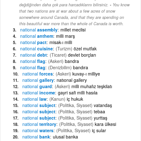
-
değdiğinden daha çok para harcadıklarını bilirsiniz.
You know
that two nations are at war about a few acres of snow
somewhere around Canada, and that they are spending on
this beautiful war more than the whole of Canada is worth.
national
assembly
millet meclisi
national
anthem
milli marş
national
pact
misak-ı milli
national
cuisine
(Turizm)
özel mutfak
national
debt
(Ticaret)
devlet borçları
national
flag
(Askeri)
bandra
national
flag
(Denizbilim)
bandıra
national
forces
(Askeri)
kuvay-ı milliye
national
gallery
natıonal gallery
national
guard
(Askeri)
milli muhafız teşkilatı
national
income
gayri safi milli hasıla
national
law
(Kanun)
iç hukuk
national
subject
(Politika, Siyaset)
vatandaş
national
subject
(Politika, Siyaset)
tebaa
national
subject
(Politika, Siyaset)
yurttaş
national
territory
(Politika, Siyaset)
kara ülkesi
national
waters
(Politika, Siyaset)
iç sular
national
bank
ulusal banka