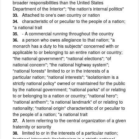
broader responsibilities than the United States
Department of the Interior"; "the nation's internal politics"
Attached to one's own country or nation
characteristic of or peculiar to the people of a nation;
"a national trait
- A commercial running throughout the country
a person who owes allegiance to that nation; "a
monarch has a duty to his subjects" concerned with or
applicable to or belonging to an entire nation or country;
"the national government"; "national elections"; "of
national concern"; "the national highway system";
"national forests" limited to or in the interests of a
particular nation; "national interests"; "isolationism is a
strictly national policy" owned or maintained for the public
by the national government; "national parks" of or relating
to or belonging to a nation or country; "national hero";
"national anthem"; "a national landmark" of or relating to
nationality; "national origin" characteristic of or peculiar to
the people of a nation; "a national trait
A term referring to the central organization of a given
fraternity or sorority
limited to or in the interests of a particular nation;
"national interests"; "isolationism is a strictly national