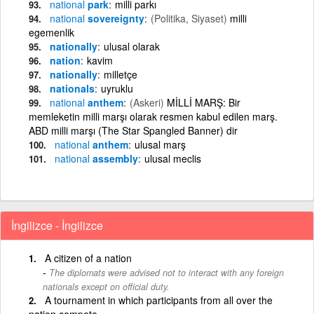
national
park
milli parkı
national
sovereignty
(Politika, Siyaset)
milli
egemenlik
nationally
ulusal olarak
nation
kavim
nationally
milletçe
nationals
uyruklu
national
anthem
(Askeri)
MİLLİ MARŞ: Bir
memleketin milli marşı olarak resmen kabul edilen marş.
ABD milli marşı (The Star Spangled Banner) dir
national
anthem
ulusal marş
national
assembly
ulusal meclis
İngilizce - İngilizce
A citizen of a nation
The diplomats were advised not to interact with any foreign
nationals except on official duty.
A tournament in which participants from all over the
nation compete