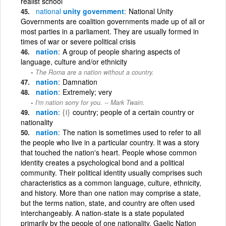
realist school
national
unity government
National Unity
Governments are coalition governments made up of all or
most parties in a parliament. They are usually formed in
times of war or severe political crisis
nation
A group of people sharing aspects of
language, culture and/or ethnicity
The Roma are a nation without a country.
nation
Damnation
nation
Extremely; very
I'm nation sorry for you. -- Mark Twain.
nation
{i}
country; people of a certain country or
nationality
nation
The nation is sometimes used to refer to all
the people who live in a particular country. It was a story
that touched the nation's heart. People whose common
identity creates a psychological bond and a political
community. Their political identity usually comprises such
characteristics as a common language, culture, ethnicity,
and history. More than one nation may comprise a state,
but the terms nation, state, and country are often used
interchangeably. A nation-state is a state populated
primarily by the people of one nationality. Gaelic Nation