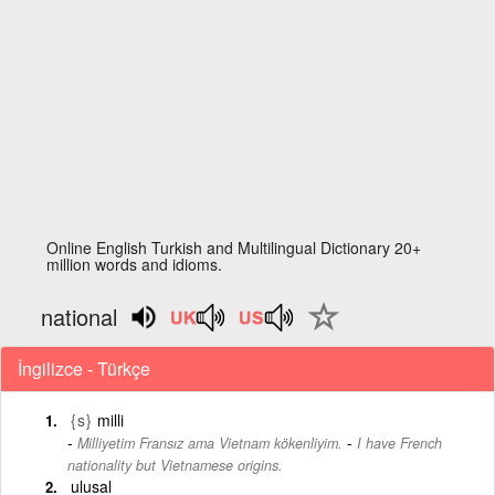
Online English Turkish and Multilingual Dictionary 20+
million words and idioms.
national
İngilizce - Türkçe
{s}
milli
-
Milliyetim Fransız ama Vietnam kökenliyim.
I have French
nationality but Vietnamese origins.
ulusal