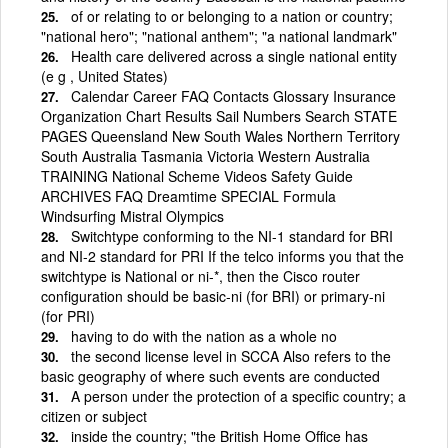
of or relating to or belonging to a nation or country;
"national hero"; "national anthem"; "a national landmark"
Health care delivered across a single national entity
(e g , United States)
Calendar Career FAQ Contacts Glossary Insurance
Organization Chart Results Sail Numbers Search STATE
PAGES Queensland New South Wales Northern Territory
South Australia Tasmania Victoria Western Australia
TRAINING National Scheme Videos Safety Guide
ARCHIVES FAQ Dreamtime SPECIAL Formula
Windsurfing Mistral Olympics
Switchtype conforming to the NI-1 standard for BRI
and NI-2 standard for PRI If the telco informs you that the
switchtype is National or ni-*, then the Cisco router
configuration should be basic-ni (for BRI) or primary-ni
(for PRI)
having to do with the nation as a whole no
the second license level in SCCA Also refers to the
basic geography of where such events are conducted
A person under the protection of a specific country; a
citizen or subject
inside the country; "the British Home Office has