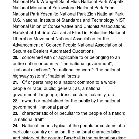
National Park Wrangell-Saint Elias National Park Wupatki
National Monument Yellowstone National Park Yoho
National Park Yosemite National Park Zion National Park
U.S. National Institute of Standards and Technology NIST
National Union of Conservative and Unionist Associations.
Harakat al Tahrir al WaTani al FilasTini Palestine National
Liberation Movement National Association for the
Advancement of Colored People National Association of
Securities Dealers Automated Quotations
concerned with or applicable to or belonging to an
entire nation or country; "the national government";
"national elections"; "of national concern"; "the national
highway system"; "national forests"
Of or pertaining to a nation; common to a whole
people or race; public; general; as, a national
government, language, dress, custom, calamity, etc
owned or maintained for the public by the national
government; "national parks"
characteristic of or peculiar to the people of a nation;
"a national trait"
National means typical of the people or customs of a
particular country or nation. the national characteristics
and history of the country Baseball is the national pastime