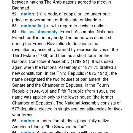
between nations The Arab nations agreed to meet in
Baghdad
nation
{n}
a body, of people united under one
prince or government, or their state or kingdom
nationally
{a}
with regard to a whole nation
National
Assembly
French Assemblée Nationale
French parliamentary body. The name was used first
during the French Revolution to designate the
revolutionary assembly formed by representatives of the
Third Estate (1789) and then as a short form for the
National Constituent Assembly (1789-91). It was used
again when the National Assembly of 1871-75 drafted a
new constitution. In the Third Republic (1875-1940), the
name designated the two houses of parliament, the
Senate and the Chamber of Deputies. In the Fourth
Republic (1946-58) and Fifth Republic (from 1958), the
name was applied only to the lower house (the former
Chamber of Deputies). The National Assembly consists of
577 deputies, elected in single-seat constituencies for five-
year terms
nation
a federation of tribes (especially native
American tribes); "the Shawnee nation"
nation
A community of people with a common