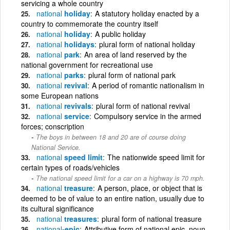
servicing a whole country
national
holiday
A statutory holiday enacted by a
country to commemorate the country itself
national
holiday
A public holiday
national
holidays
plural form of national holiday
national
park
An area of land reserved by the
national government for recreational use
national
parks
plural form of national park
national
revival
A period of romantic nationalism in
some European nations
national
revivals
plural form of national revival
national
service
Compulsory service in the armed
forces; conscription
The boys in between 18 and 20 are of course doing
National Service.
national
speed limit
The nationwide speed limit for
certain types of roads/vehicles
The national speed limit for a car on a highway is 70 mph.
national
treasure
A person, place, or object that is
deemed to be of value to an entire nation, usually due to
its cultural significance
national
treasures
plural form of national treasure
national
-epic
Attributive form of national epic, noun