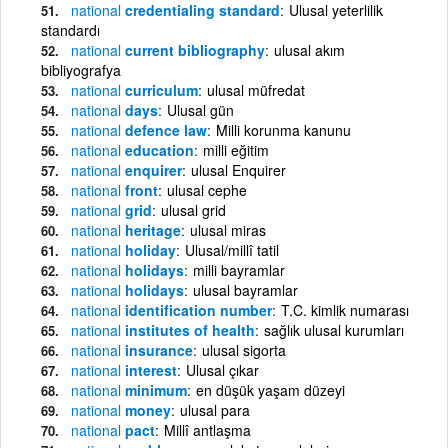
national
credentialing standard
Ulusal yeterlilik
standardı
national
current bibliography
ulusal akım
bibliyografya
national
curriculum
ulusal müfredat
national
days
Ulusal gün
national
defence law
Milli korunma kanunu
national
education
milli eğitim
national
enquirer
ulusal Enquirer
national
front
ulusal cephe
national
grid
ulusal grid
national
heritage
ulusal miras
national
holiday
Ulusal/millî tatil
national
holidays
milli bayramlar
national
holidays
ulusal bayramlar
national
identification number
T.C. kimlik numarası
national
institutes of health
sağlık ulusal kurumları
national
insurance
ulusal sigorta
national
interest
Ulusal çıkar
national
minimum
en düşük yaşam düzeyi
national
money
ulusal para
national
pact
Millî antlaşma