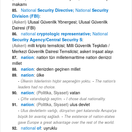
makamı
National
Security Directive;
National
Security
Division (FBI)
(Askeri)
Ulusal Güvenlik Yönergesi; Ulusal Güvenlik
Dairesi (FBI)
national
cryptologic representative;
National
Security Agency/Central Security S
(Askeri)
milli kripto temsilcisi; Milli Güvenlik Teşkilatı /
Merkezi Güvenlik Dairesi Temsilcisi; askeri inşaat alayı
nation
nation tün milletemaritime nation denizci
millet
nation
denizden geçinen millet
nation
ülke
-
Ülkenin liderlerinin hiçbir seçeneğim yoktu.
The nation's
leaders had no choice.
nation
(Politika, Siyaset)
vatan
-
Çifte vatandaşlığı seçtim.
I chose dual nationality.
nation
(Politika, Siyaset)
ulus devlet
Ulus devletlerin varlığı, dünya'nın geri kalanında Avrupa'ya
-
büyük bir avantaj sağladı.
The existence of nation-states
gave Europe a great advantage over the rest of the world.
national
of
uyruklu