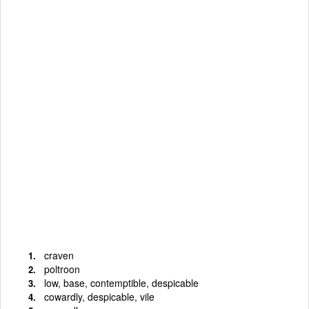
craven
poltroon
low, base, contemptible, despicable
cowardly, despicable, vile