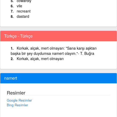
cowardly
vile
recreant
dastard
Türkçe - Türkçe
Korkak, alçak, mert olmayan: "Sana karşı aşktan
başka bir şey duydumsa namert olayım."- T. Buğra
Korkak, alçak, mert olmayan
namert
Resimler
Google Resimler
Bing Resimler