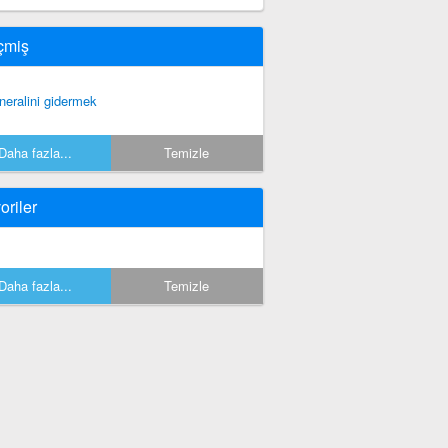
çmiş
neralini gidermek
Daha fazla...
Temizle
oriler
Daha fazla...
Temizle