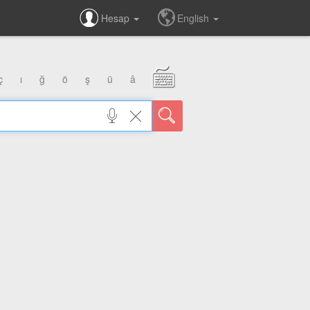
Hesap
English
ç
ı
ğ
ö
ş
ü
â