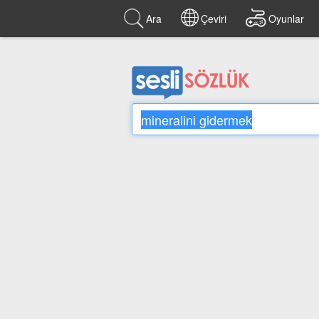
Ara
Çeviri
Oyunlar