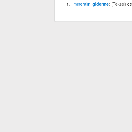
mineralini
giderme
(Tekstil)
de