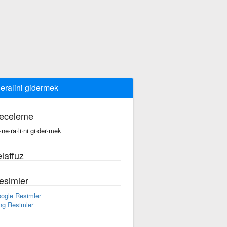
eralini gidermek
eceleme
·ne·ra·li·ni gi·der·mek
laffuz
esimler
ogle Resimler
ng Resimler