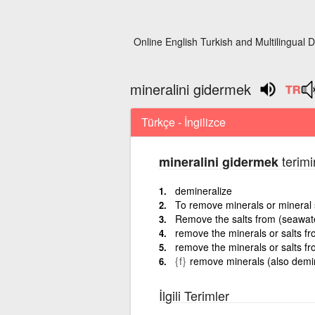
Online English Turkish and Multilingual D
mineralini gidermek
Türkçe - İngilizce
terimi
mineralini gidermek
demineralize
To remove minerals or mineral s
Remove the salts from (seawate
remove the minerals or salts fr
remove the minerals or salts fr
{f}
remove minerals (also demin
İlgili Terimler