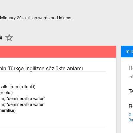
ictionary 20+ million words and idioms.
min
H
nin Türkçe İngilizce sözlükte anlamı
mi
alts from (a liquid)
Te
r etc.)
om; "demineralize water"
om; "demineralize water
R
eralise)
Go
Bi