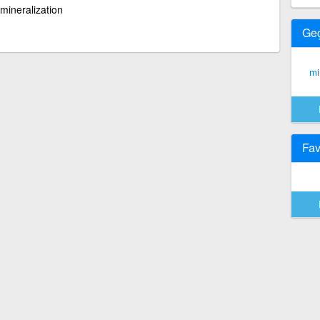
mineralization
Ge
mi
Fav