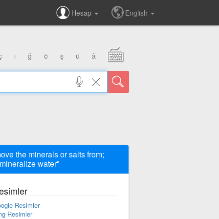
Hesap
English
ç
ı
ğ
ö
ş
ü
â
ove the minerals or salts from;
mineralize water"
esimler
ogle Resimler
ng Resimler