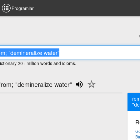
Programlar
ictionary 20+ million words and idioms.
from; "demineralize water"
rem
"de
R
Go
Bi