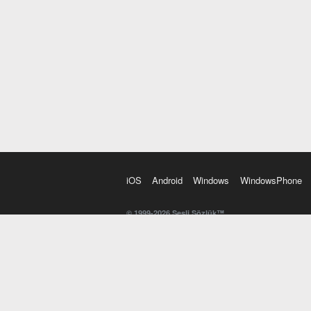
iOS
Android
Windows
WindowsPhone
© 1999-2026 Sesli Sözlük™
20 dilde online sözlük. 20 milyondan fazla sözcük ve anl
kelimesi. Yazım Türkçeleştirici ile hatalı Türkçe metinl
İngilizce kelime haznenizi arttıracak kelime oyunları. 
seslendirilişini otomatik dinlemek için ayarlardan isteğin