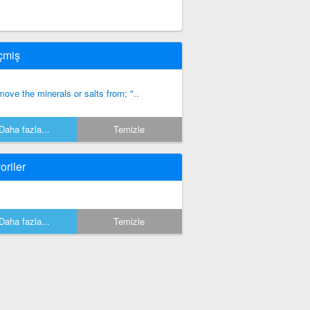
çmiş
move the minerals or salts from; "..
Daha fazla...
Temizle
oriler
Daha fazla...
Temizle