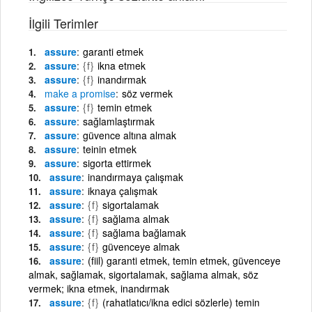
İlgili Terimler
assure
garanti etmek
assure
{f}
ikna etmek
assure
{f}
inandırmak
make
a
promise
söz vermek
assure
{f}
temin etmek
assure
sağlamlaştırmak
assure
güvence altına almak
assure
teinin etmek
assure
sigorta ettirmek
assure
inandırmaya çalışmak
assure
iknaya çalışmak
assure
{f}
sigortalamak
assure
{f}
sağlama almak
assure
{f}
sağlama bağlamak
assure
{f}
güvenceye almak
assure
(fiil) garanti etmek, temin etmek, güvenceye
almak, sağlamak, sigortalamak, sağlama almak, söz
vermek; ikna etmek, inandırmak
assure
{f}
(rahatlatıcı/ikna edici sözlerle) temin