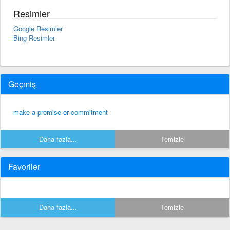
Resimler
Google Resimler
Bing Resimler
Geçmiş
make a promise or commitment
Daha fazla...
Temizle
Favoriler
Daha fazla...
Temizle