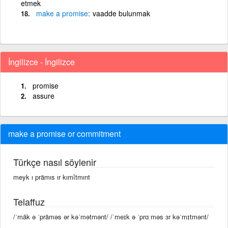
etmek
make
a
promise
vaadde bulunmak
İngilizce - İngilizce
promise
assure
make a promise or commitment
Türkçe nasıl söylenir
meyk ı prämıs ır kımîtmınt
Telaffuz
/ˈmāk ə ˈpräməs ər kəˈmətmənt/ /ˈmeɪk ə ˈprɑːməs ɜr kəˈmɪtmənt/