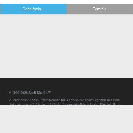
Daha fazla...
Temizle
© 1999-2026 Sesli Sözlük™
20 dilde online sözlük. 20 milyondan fazla sözcük ve anlamı üç farklı aksanda
dinleme seçeneği. Cümle ve Videolar ile zenginleştirilmiş içerik. Etimoloji, Eş ve
Zıt anlamlar, kelime okunuşları ve günün kelimesi. Yazım Türkçeleştirici ile hatalı
Türkçe metinleri düzeltme. iOS, Android ve Windows mobil platformlarda online
ve offline sözlük programları. Sesli Sözlük garantisinde Profesyonel çeviri
hizmetleri. İngilizce kelime haznenizi arttıracak kelime oyunları. Ayarlar
bölümünü kullarak çevirisini görmek istediğiniz sözlükleri seçme ve aynı
zamanda sözlüklerin gösterim sırasını ayarlama imkanı. Kelimelerin