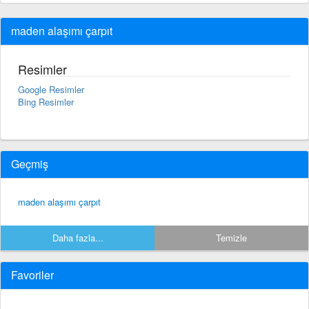
maden alaşımı çarpıt
Resimler
Google Resimler
Bing Resimler
Geçmiş
maden alaşımı çarpıt
Daha fazla...
Temizle
Favoriler