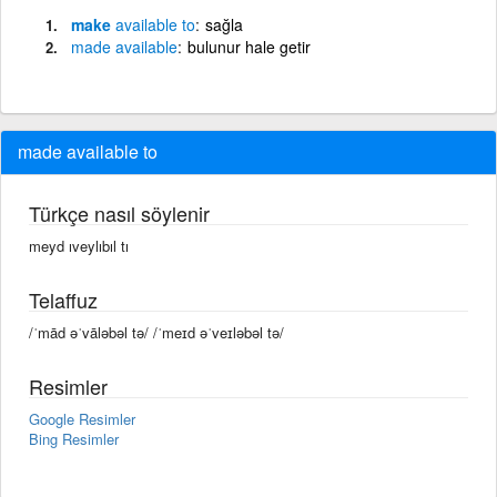
make
available
to
sağla
made
available
bulunur hale getir
made available to
Türkçe nasıl söylenir
meyd ıveylıbıl tı
Telaffuz
/ˈmād əˈvāləbəl tə/ /ˈmeɪd əˈveɪləbəl tə/
Resimler
Google Resimler
Bing Resimler