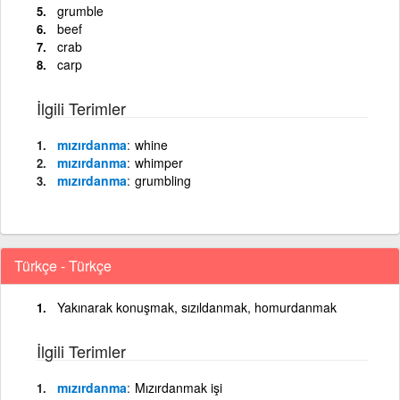
grumble
beef
crab
carp
İlgili Terimler
mızırdanma
whine
mızırdanma
whimper
mızırdanma
grumbling
Türkçe - Türkçe
Yakınarak konuşmak, sızıldanmak, homurdanmak
İlgili Terimler
mızırdanma
Mızırdanmak işi