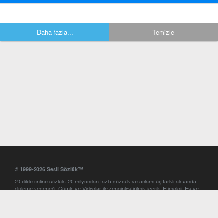
Daha fazla...
Temizle
© 1999-2026 Sesli Sözlük™
20 dilde online sözlük. 20 milyondan fazla sözcük ve anlamı üç farklı aksanda
dinleme seçeneği. Cümle ve Videolar ile zenginleştirilmiş içerik. Etimoloji, Eş ve
Zıt anlamlar, kelime okunuşları ve günün kelimesi. Yazım Türkçeleştirici ile hatalı
Türkçe metinleri düzeltme. iOS, Android ve Windows mobil platformlarda online
ve offline sözlük programları. Sesli Sözlük garantisinde Profesyonel çeviri
hizmetleri. İngilizce kelime haznenizi arttıracak kelime oyunları. Ayarlar