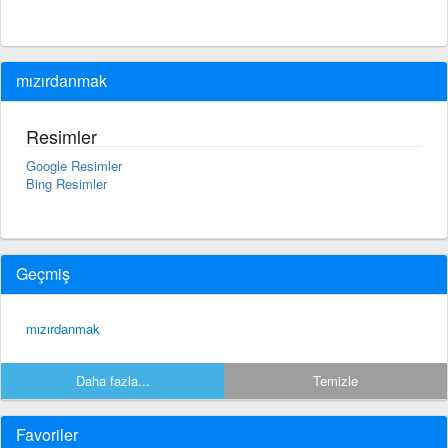
mızırdanmak
Resimler
Google Resimler
Bing Resimler
Geçmiş
mızırdanmak
Daha fazla...
Temizle
Favoriler