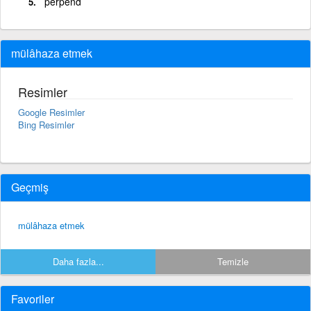
perpend
mülâhaza etmek
Resimler
Google Resimler
Bing Resimler
Geçmiş
mülâhaza etmek
Daha fazla...
Temizle
Favoriler