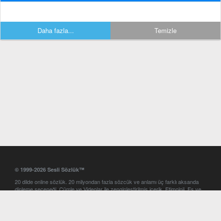
Daha fazla...
Temizle
© 1999-2026 Sesli Sözlük™
20 dilde online sözlük. 20 milyondan fazla sözcük ve anlamı üç farklı aksanda
dinleme seçeneği. Cümle ve Videolar ile zenginleştirilmiş içerik. Etimoloji, Eş ve
Zıt anlamlar, kelime okunuşları ve günün kelimesi. Yazım Türkçeleştirici ile hatalı
Türkçe metinleri düzeltme. iOS, Android ve Windows mobil platformlarda online
ve offline sözlük programları. Sesli Sözlük garantisinde Profesyonel çeviri
hizmetleri. İngilizce kelime haznenizi arttıracak kelime oyunları. Ayarlar