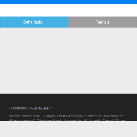
Daha fazla...
Temizle
© 1999-2026 Sesli Sözlük™
20 dilde online sözlük. 20 milyondan fazla sözcük ve anlamı üç farklı aksanda
dinleme seçeneği. Cümle ve Videolar ile zenginleştirilmiş içerik. Etimoloji, Eş ve
Zıt anlamlar, kelime okunuşları ve günün kelimesi. Yazım Türkçeleştirici ile hatalı
Türkçe metinleri düzeltme. iOS, Android ve Windows mobil platformlarda online
ve offline sözlük programları. Sesli Sözlük garantisinde Profesyonel çeviri