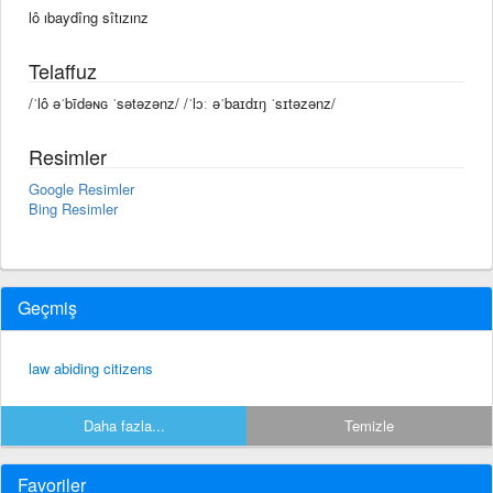
lô ıbaydîng sîtızınz
Telaffuz
/ˈlô əˈbīdəɴɢ ˈsətəzənz/ /ˈlɔː əˈbaɪdɪŋ ˈsɪtəzənz/
Resimler
Google Resimler
Bing Resimler
Geçmiş
law abiding citizens
Daha fazla...
Temizle
Favoriler