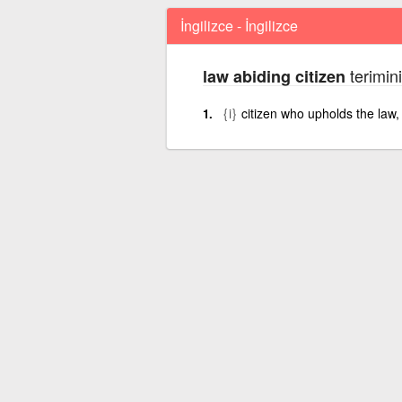
İngilizce - İngilizce
terimini
law abiding citizen
{i}
citizen who upholds the law, 