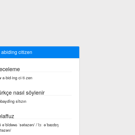
 abiding citizen
eceleme
w a·bid·ing ci·ti·zen
ürkçe nasıl söylenir
 ıbaydîng sîtızın
laffuz
lô əˈbīdəɴɢ ˈsətəzən/ /ˈlɔː əˈbaɪdɪŋ
ɪtəzən/