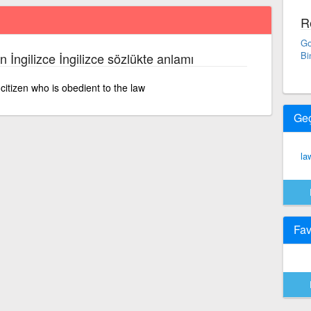
R
Go
Bi
n İngilizce İngilizce sözlükte anlamı
citizen who is obedient to the law
Ge
la
Fav