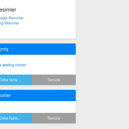
esimler
ogle Resimler
ng Resimler
çmiş
w abiding citizen
Daha fazla...
Temizle
oriler
Daha fazla...
Temizle