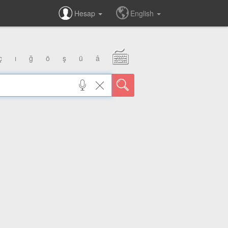
Hesap
English
ç
ı
ğ
ö
ş
ü
â