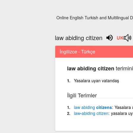
Online English Turkish and Multilingual D
law abiding citizen
İngilizce - Türkçe
terimini
law abiding citizen
Yasalara uyan vatandaş
İlgili Terimler
law
abiding
citizens
Yasalara 
law
-
abiding
citizen
yasalara u