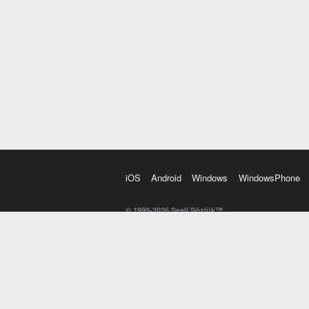
iOS
Android
Windows
WindowsPhone
© 1999-2026 Sesli Sözlük™
20 dilde online sözlük. 20 milyondan fazla sözcük ve anl
kelimesi. Yazım Türkçeleştirici ile hatalı Türkçe metinl
İngilizce kelime haznenizi arttıracak kelime oyunları. 
seslendirilişini otomatik dinlemek için ayarlardan isteğin