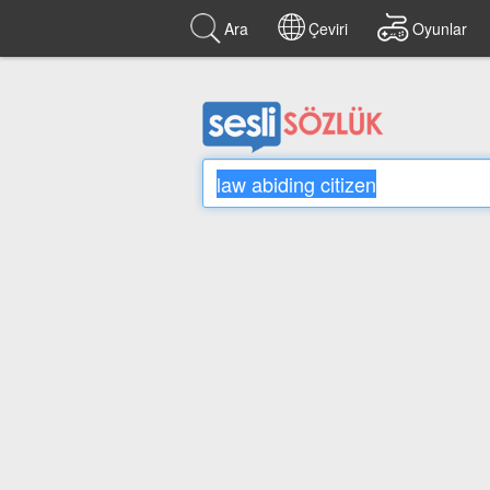
Ara
Çeviri
Oyunlar