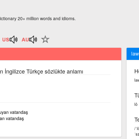
ictionary 20+ million words and idioms.
law
H
n İngilizce Türkçe sözlükte anlamı
la
T
lô
uyan vatandaş
yan vatandaş
Te
/ˈ
ˈs