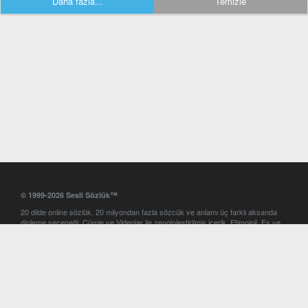
Daha fazla...
Temizle
© 1999-2026 Sesli Sözlük™
20 dilde online sözlük. 20 milyondan fazla sözcük ve anlamı üç farklı aksanda
dinleme seçeneği. Cümle ve Videolar ile zenginleştirilmiş içerik. Etimoloji, Eş ve
Zıt anlamlar, kelime okunuşları ve günün kelimesi. Yazım Türkçeleştirici ile hatalı
Türkçe metinleri düzeltme. iOS, Android ve Windows mobil platformlarda online
ve offline sözlük programları. Sesli Sözlük garantisinde Profesyonel çeviri
hizmetleri. İngilizce kelime haznenizi arttıracak kelime oyunları. Ayarlar
bölümünü kullarak çevirisini görmek istediğiniz sözlükleri seçme ve aynı
zamanda sözlüklerin gösterim sırasını ayarlama imkanı. Kelimelerin
seslendirilişini otomatik dinlemek için ayarlardan isteğiniz aksanı seçebilirsiniz.