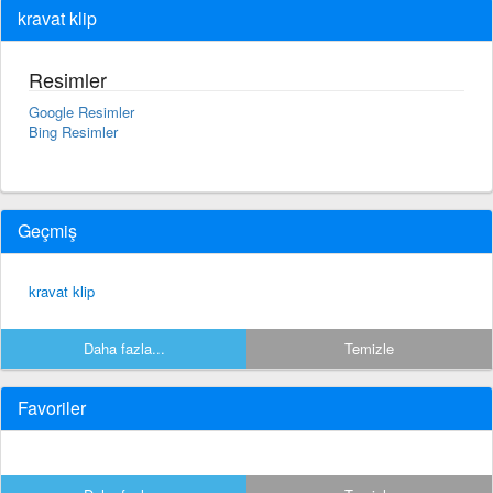
kravat klip
Resimler
Google Resimler
Bing Resimler
Geçmiş
kravat klip
Daha fazla...
Temizle
Favoriler