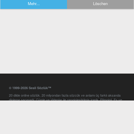
Mehr...
Löschen
© 1999-2026 Sesli Sözlük™
20 dilde online sözlük. 20 milyondan fazla sözcük ve anlamı üç farklı aksanda
dinleme seçeneği. Cümle ve Videolar ile zenginleştirilmiş içerik. Etimoloji, Eş ve
Zıt anlamlar, kelime okunuşları ve günün kelimesi. Yazım Türkçeleştirici ile hatalı
Türkçe metinleri düzeltme. iOS, Android ve Windows mobil platformlarda online
ve offline sözlük programları. Sesli Sözlük garantisinde Profesyonel çeviri
hizmetleri. İngilizce kelime haznenizi arttıracak kelime oyunları. Ayarlar
bölümünü kullarak çevirisini görmek istediğiniz sözlükleri seçme ve aynı
zamanda sözlüklerin gösterim sırasını ayarlama imkanı. Kelimelerin
seslendirilişini otomatik dinlemek için ayarlardan isteğiniz aksanı seçebilirsiniz.