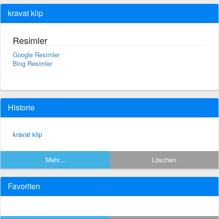
kravat klip
Resimler
Google Resimler
Bing Resimler
Historie
kravat klip
Mehr...
Löschen
Favoriten