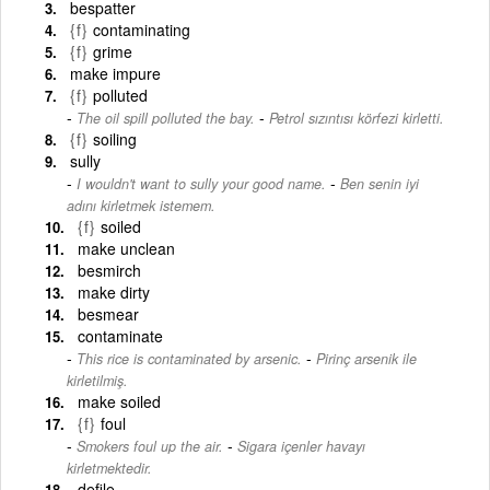
bespatter
{f}
contaminating
{f}
grime
make impure
{f}
polluted
-
The oil spill polluted the bay.
Petrol sızıntısı körfezi kirletti.
{f}
soiling
sully
-
I wouldn't want to sully your good name.
Ben senin iyi
adını kirletmek istemem.
{f}
soiled
make unclean
besmirch
make dirty
besmear
contaminate
-
This rice is contaminated by arsenic.
Pirinç arsenik ile
kirletilmiş.
make soiled
{f}
foul
-
Smokers foul up the air.
Sigara içenler havayı
kirletmektedir.
defile