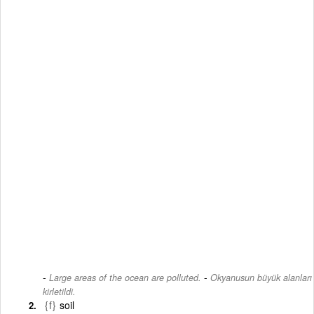
-
Large areas of the ocean are polluted.
Okyanusun büyük alanları
kirletildi.
{f}
soil