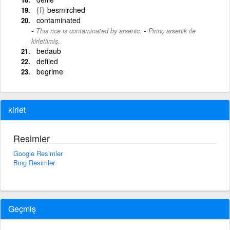
{f}
besmirched
contaminated
-
This rice is contaminated by arsenic.
Pirinç arsenik ile
kirletilmiş.
bedaub
defiled
begrime
kirlet
Resimler
Google Resimler
Bing Resimler
Geçmiş