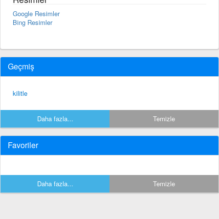
Google Resimler
Bing Resimler
Geçmiş
kilitle
Daha fazla...
Temizle
Favoriler
Daha fazla...
Temizle