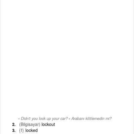
-
Didn't you lock up your car?
Arabanı kilitlemedin mi?
(Bilgisayar)
lockout
{f}
locked