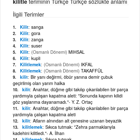
teriminin Türkçe Türkçe sözlükte anlamı
kilitle
İlgili Terimler
Kilit
sanga
Kilit
gora
Kilit
zanga
Kilit
suser
Kilit
(Osmanlı Dönemi)
MIHSAL
Kilit
kupli
Kilitlemek
(Osmanlı Dönemi)
IKFAL
Kilitlemek
(Osmanlı Dönemi)
TAKAFFÜL
kilit
Bir yanı değirmi, öbür yanına demir çubuk
geçirilmiş olan yarım halka
kilit
Anahtar, düğme gibi takılıp çıkarılabilen bir parça
yardımıyla çalışan kapatma aleti: "Sonunda kapının kilidi
göz yaşlarıma dayanamadı."- Y. Z. Ortaç
kilit
Anahtar, düğme gibi takılıp çıkarılabilen bir parça
yardımıyla çalışan kapatma aleti
kilit
Atların alnından alt çenesine uzanan beyazlık
kilitlemek
Sıkıca tutmak: "Zehra parmaklarıyla
kadehini kilitledi."- A. İlhan
kilitlemek
Sıkıca tutmak