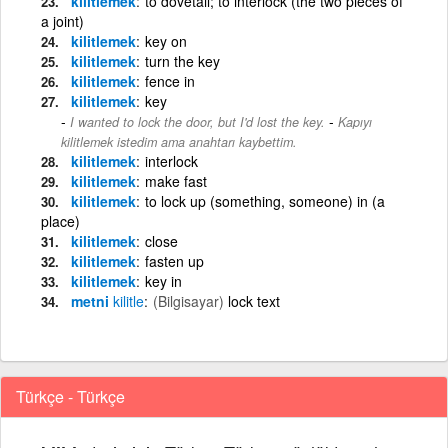
kilitlemek
to dovetail; to interlock (the two pieces of
a joint)
kilitlemek
key on
kilitlemek
turn the key
kilitlemek
fence in
kilitlemek
key
-
I wanted to lock the door, but I'd lost the key.
Kapıyı
kilitlemek istedim ama anahtarı kaybettim.
kilitlemek
interlock
kilitlemek
make fast
kilitlemek
to lock up (something, someone) in (a
place)
kilitlemek
close
kilitlemek
fasten up
kilitlemek
key in
metni
kilitle
(Bilgisayar)
lock text
Türkçe - Türkçe