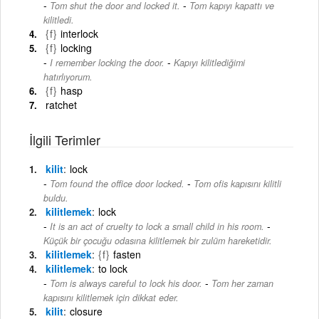
-
Tom shut the door and locked it.
Tom kapıyı kapattı ve
kilitledi.
{f}
interlock
{f}
locking
-
I remember locking the door.
Kapıyı kilitlediğimi
hatırlıyorum.
{f}
hasp
ratchet
İlgili Terimler
kilit
lock
-
Tom found the office door locked.
Tom ofis kapısını kilitli
buldu.
kilitlemek
lock
-
It is an act of cruelty to lock a small child in his room.
Küçük bir çocuğu odasına kilitlemek bir zulüm hareketidir.
kilitlemek
{f}
fasten
kilitlemek
to lock
-
Tom is always careful to lock his door.
Tom her zaman
kapısını kilitlemek için dikkat eder.
kilit
closure