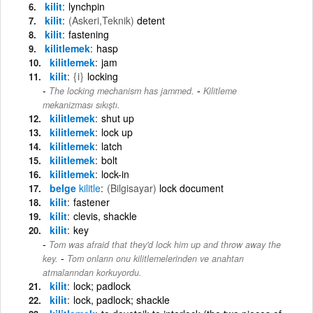
kilit
lynchpin
kilit
(Askeri,Teknik)
detent
kilit
fastening
kilitlemek
hasp
kilitlemek
jam
kilit
{i}
locking
-
The locking mechanism has jammed.
Kilitleme
mekanizması sıkıştı.
kilitlemek
shut up
kilitlemek
lock up
kilitlemek
latch
kilitlemek
bolt
kilitlemek
lock-in
belge
kilitle
(Bilgisayar)
lock document
kilit
fastener
kilit
clevis, shackle
kilit
key
Tom was afraid that they'd lock him up and throw away the
-
key.
Tom onların onu kilitlemelerinden ve anahtarı
atmalarından korkuyordu.
kilit
lock; padlock
kilit
lock, padlock; shackle