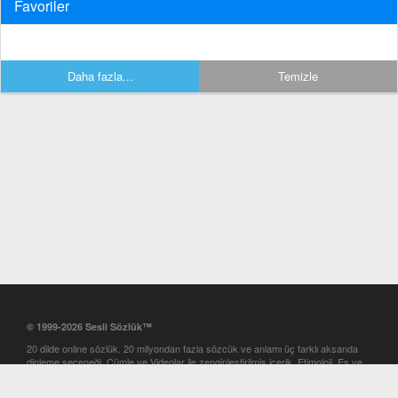
Favoriler
Daha fazla...
Temizle
© 1999-2026 Sesli Sözlük™
20 dilde online sözlük. 20 milyondan fazla sözcük ve anlamı üç farklı aksanda
dinleme seçeneği. Cümle ve Videolar ile zenginleştirilmiş içerik. Etimoloji, Eş ve
Zıt anlamlar, kelime okunuşları ve günün kelimesi. Yazım Türkçeleştirici ile hatalı
Türkçe metinleri düzeltme. iOS, Android ve Windows mobil platformlarda online