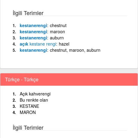
İlgili Terimler
kestanerengi
chestnut
kestanerengi
maroon
kestanerengi
auburn
açık
kestane
rengi
hazel
kestanerengi
chestnut, maroon, auburn
Türkçe - Türkçe
Açık kahverengi
Bu renkte olan
KESTANE
MARON
İlgili Terimler