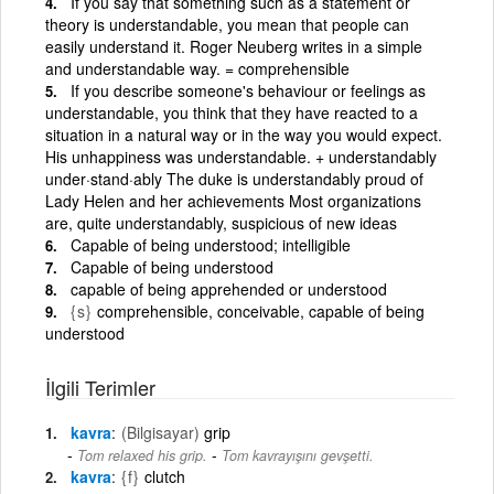
If you say that something such as a statement or
theory is understandable, you mean that people can
easily understand it. Roger Neuberg writes in a simple
and understandable way. = comprehensible
If you describe someone's behaviour or feelings as
understandable, you think that they have reacted to a
situation in a natural way or in the way you would expect.
His unhappiness was understandable. + understandably
under·stand·ably The duke is understandably proud of
Lady Helen and her achievements Most organizations
are, quite understandably, suspicious of new ideas
Capable of being understood; intelligible
Capable of being understood
capable of being apprehended or understood
{s}
comprehensible, conceivable, capable of being
understood
İlgili Terimler
kavra
(Bilgisayar)
grip
-
Tom relaxed his grip.
Tom kavrayışını gevşetti.
kavra
{f}
clutch