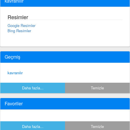
kavranılır
Resimler
Google Resimler
Bing Resimler
Geçmiş
kavranılır
Daha fazla...
Temizle
Favoriler
Daha fazla...
Temizle