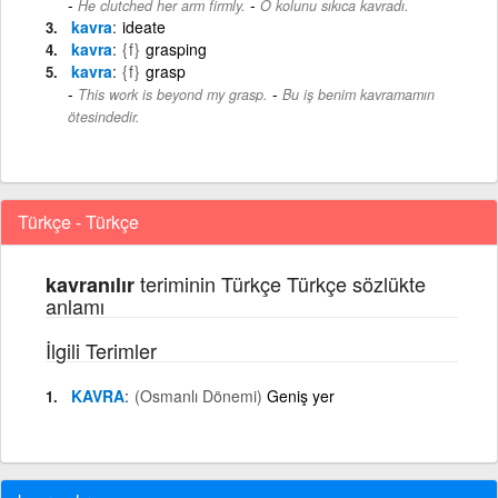
-
He clutched her arm firmly.
O kolunu sıkıca kavradı.
kavra
ideate
kavra
{f}
grasping
kavra
{f}
grasp
-
This work is beyond my grasp.
Bu iş benim kavramamın
ötesindedir.
Türkçe - Türkçe
teriminin Türkçe Türkçe sözlükte
kavranılır
anlamı
İlgili Terimler
KAVRA
(Osmanlı Dönemi)
Geniş yer