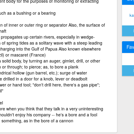
ment body for the purposes of monitoring or extracting
such as a bushing or a bearing
ka
 of inner or outer ring or separator Also, the surface of
haft
h propagates up certain rivers, especially in wedge-
 of spring tides as a solitary wave with a steep leading
Fav
harging into the Gulf of Papua Also known elsewhere
il) or mascaret (France)
solid body, by turning an auger, gimlet, drill, or other
 or through; to pierce; as, to bore a plank
ndrical hollow (gun barrel, etc.); surge of water
e drilled in a door for a knob, lever or deadbolt
r or hand tool; "don't drill here, there's a gas pipe";
il"
el
 when you think that they talk in a very uninteresting
houldn't enjoy his company -- he's a bore and a fool
gh something, as in the bore of a cannon