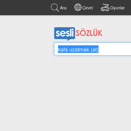
Ara
Çeviri
Oyunlar