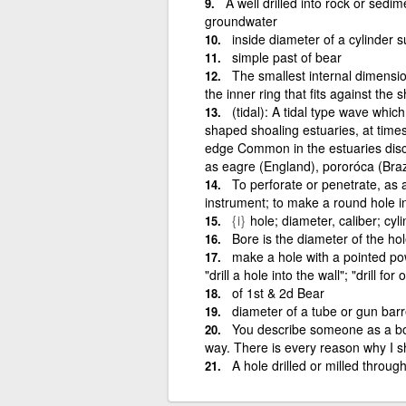
A well drilled into rock or sedi
groundwater
inside diameter of a cylinder 
simple past of bear
The smallest internal dimension
the inner ring that fits against the s
(tidal): A tidal type wave whic
shaped shoaling estuaries, at times
edge Common in the estuaries disc
as eagre (England), pororóca (Braz
To perforate or penetrate, as a 
instrument; to make a round hole in
{i}
hole; diameter, caliber; cyli
Bore is the diameter of the hol
make a hole with a pointed powe
"drill a hole into the wall"; "drill for o
of 1st & 2d Bear
diameter of a tube or gun barr
You describe someone as a bore
way. There is every reason why I s
A hole drilled or milled throu