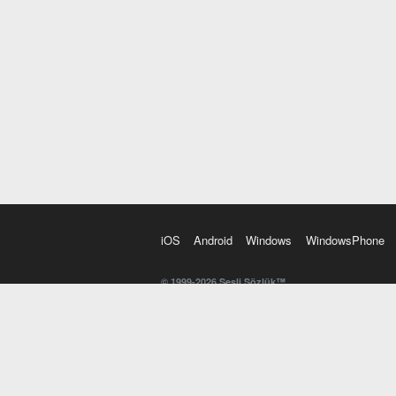
iOS
Android
Windows
WindowsPhone
© 1999-2026 Sesli Sözlük™
20 dilde online sözlük. 20 milyondan fazla sözcük ve anl
kelimesi. Yazım Türkçeleştirici ile hatalı Türkçe metinl
İngilizce kelime haznenizi arttıracak kelime oyunları. 
seslendirilişini otomatik dinlemek için ayarlardan isteğin