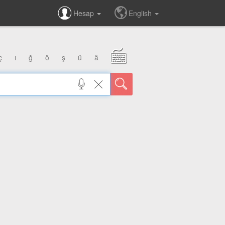
Hesap
English
ç
ı
ğ
ö
ş
ü
â