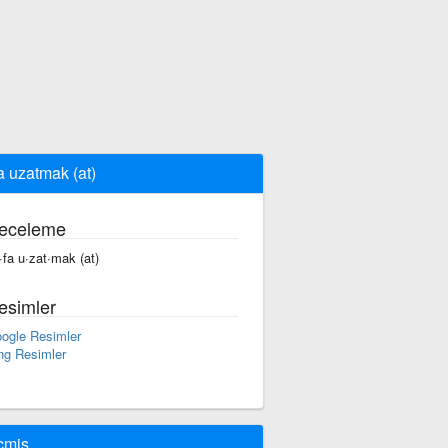
a uzatmak (at)
eceleme
·fa u·zat·mak (at)
esimler
ogle Resimler
ng Resimler
çmiş