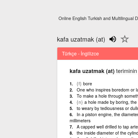
Online English Turkish and Multilingual D
kafa uzatmak (at)
Türkçe - İngilizce
teriminin
kafa uzatmak (at)
{f}
bore
One who inspires boredom or la
To make a hole through somet
{n}
a hole made by boring, the 
to weary by tediousness or dul
In a piston engine, the diameter
millimeters
A capped well drilled to tap art
the inside diameter of the cylin