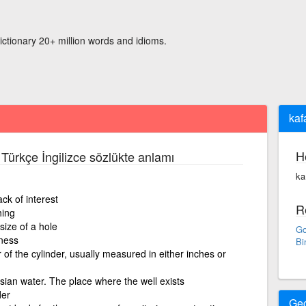
ictionary 20+ million words and idioms.
kaf
H
 Türkçe İngilizce sözlükte anlamı
ka
ck of interest
R
hing
size of a hole
Go
lness
Bi
 of the cylinder, usually measured in either inches or
esian water. The place where the well exists
der
Ge