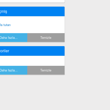
çmiş
fa tutan
Daha fazla...
Temizle
oriler
Daha fazla...
Temizle