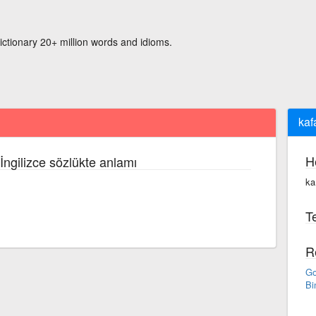
ictionary 20+ million words and idioms.
kaf
H
İngilizce sözlükte anlamı
ka
Te
R
Go
Bi