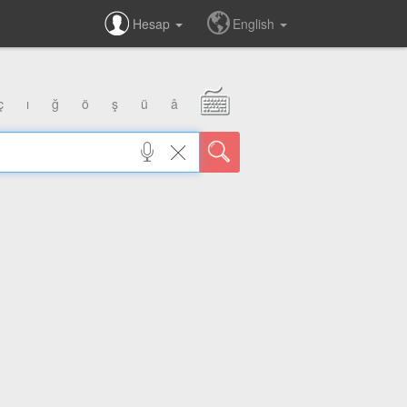
Hesap
English
ç
ı
ğ
ö
ş
ü
â