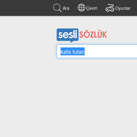
Ara
Çeviri
Oyunlar