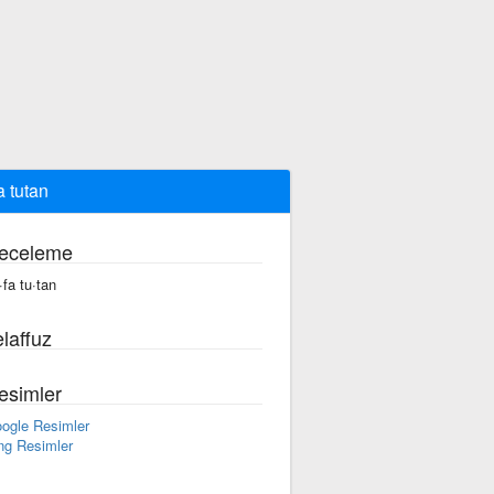
a tutan
eceleme
·fa tu·tan
laffuz
esimler
ogle Resimler
ng Resimler