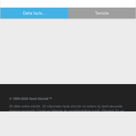
Daha fazla...
Temizle
© 1999-2026 Sesli Sözlük™
20 dilde online sözlük. 20 milyondan fazla sözcük ve anlamı üç farklı aksanda
dinleme seçeneği. Cümle ve Videolar ile zenginleştirilmiş içerik. Etimoloji, Eş ve
Zıt anlamlar, kelime okunuşları ve günün kelimesi. Yazım Türkçeleştirici ile hatalı
Türkçe metinleri düzeltme. iOS, Android ve Windows mobil platformlarda online
ve offline sözlük programları. Sesli Sözlük garantisinde Profesyonel çeviri
hizmetleri. İngilizce kelime haznenizi arttıracak kelime oyunları. Ayarlar
bölümünü kullarak çevirisini görmek istediğiniz sözlükleri seçme ve aynı