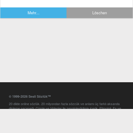
Mehr...
Löschen
© 1999-2026 Sesli Sözlük™
20 dilde online sözlük. 20 milyondan fazla sözcük ve anlamı üç farklı aksanda
dinleme seçeneği. Cümle ve Videolar ile zenginleştirilmiş içerik. Etimoloji, Eş ve
Zıt anlamlar, kelime okunuşları ve günün kelimesi. Yazım Türkçeleştirici ile hatalı
Türkçe metinleri düzeltme. iOS, Android ve Windows mobil platformlarda online
ve offline sözlük programları. Sesli Sözlük garantisinde Profesyonel çeviri
hizmetleri. İngilizce kelime haznenizi arttıracak kelime oyunları. Ayarlar
bölümünü kullarak çevirisini görmek istediğiniz sözlükleri seçme ve aynı