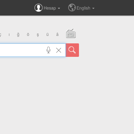
Hesap
English
ç
ı
ğ
ö
ş
ü
â