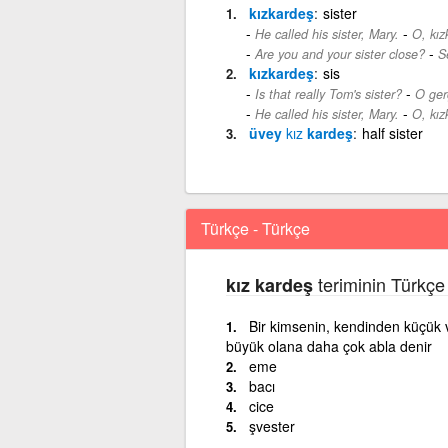
kızkardeş
sister
-
He called his sister, Mary.
O, kız
-
Are you and your sister close?
S
kızkardeş
sis
-
Is that really Tom's sister?
O ger
-
He called his sister, Mary.
O, kız
üvey
kız
kardeş
half sister
Türkçe - Türkçe
teriminin Türkçe
kız kardeş
Bir kimsenin, kendinden küçük 
büyük olana daha çok abla denir
eme
bacı
cice
şvester