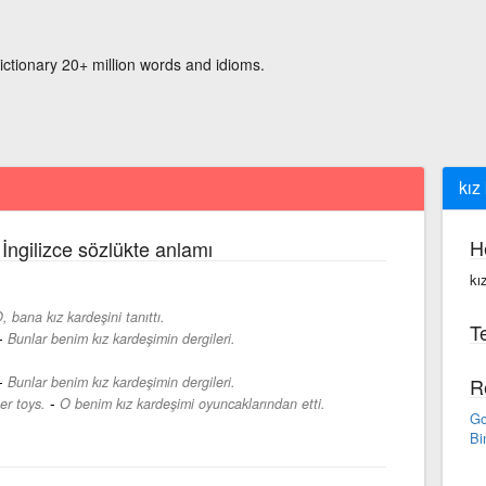
ictionary 20+ million words and idioms.
kız
H
İngilizce sözlükte anlamı
kı
, bana kız kardeşini tanıttı.
Te
-
Bunlar benim kız kardeşimin dergileri.
-
Bunlar benim kız kardeşimin dergileri.
R
-
er toys.
O benim kız kardeşimi oyuncaklarından etti.
Go
Bi