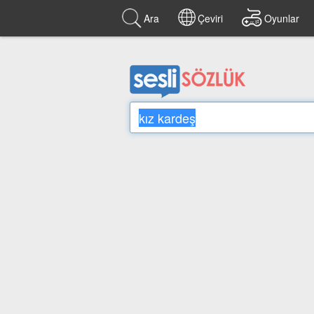
Ara
Çeviri
Oyunlar