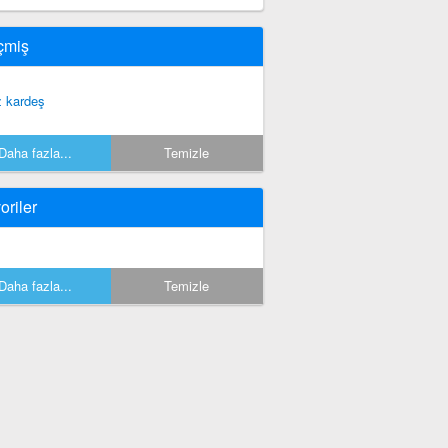
çmiş
z kardeş
Daha fazla...
Temizle
oriler
Daha fazla...
Temizle