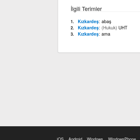
İlgili Terimler
Kızkardeş
abaş
Kızkardeş
(Hukuk)
UHT
Kızkardeş
ama
iOS
Android
Windows
WindowsPhone