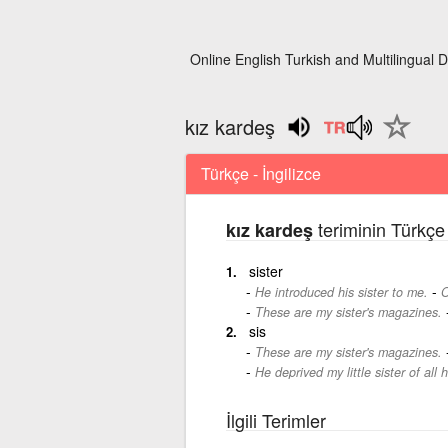
Online English Turkish and Multilingual D
kız kardeş
Türkçe - İngilizce
teriminin Türkçe 
kız kardeş
sister
-
He introduced his sister to me.
O
These are my sister's magazines.
sis
These are my sister's magazines.
He deprived my little sister of all h
İlgili Terimler