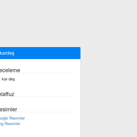
 kardeş
eceleme
z kar·deş
laffuz
esimler
ogle Resimler
ng Resimler