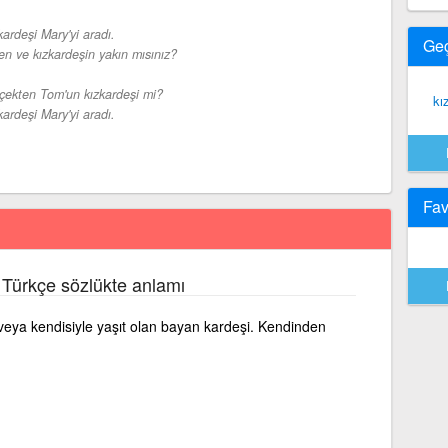
kardeşi Mary'yi aradı.
Ge
en ve kızkardeşin yakın mısınız?
çekten Tom'un kızkardeşi mi?
kı
kardeşi Mary'yi aradı.
Fav
 Türkçe sözlükte anlamı
veya kendisiyle yaşıt olan bayan kardeşi. Kendinden