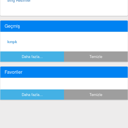
Bing Resimler
Geçmiş
kırışık
Daha fazla...
Temizle
Favoriler
Daha fazla...
Temizle