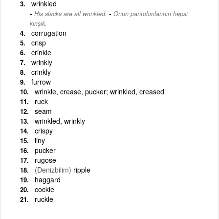
wrinkled
-
His slacks are all wrinkled.
Onun pantolonlarının hepsi
kırışık.
corrugation
crisp
crinkle
wrinkly
crinkly
furrow
wrinkle, crease, pucker; wrinkled, creased
ruck
seam
wrinkled, wrinkly
crispy
liny
pucker
rugose
(Denizbilim)
ripple
haggard
cockle
ruckle