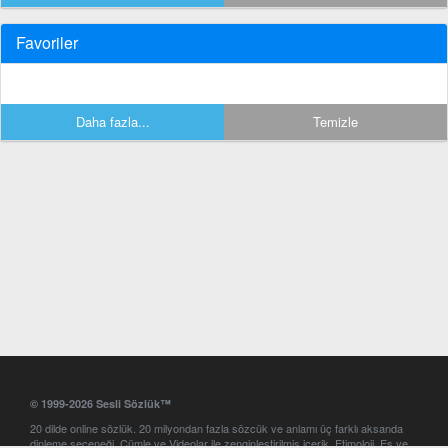
Favoriler
Daha fazla...
Temizle
© 1999-2026 Sesli Sözlük™
20 dilde online sözlük. 20 milyondan fazla sözcük ve anlamı üç farklı aksanda
dinleme seçeneği. Cümle ve Videolar ile zenginleştirilmiş içerik. Etimoloji, Eş ve