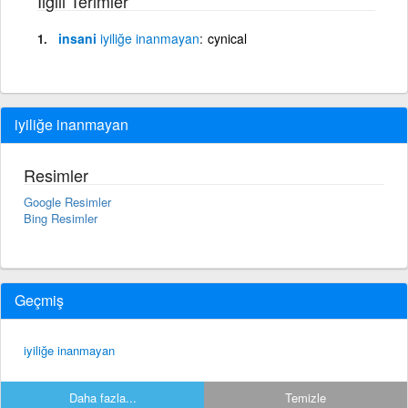
İlgili Terimler
insani
iyiliğe
inanmayan
cynical
iyiliğe inanmayan
Resimler
Google Resimler
Bing Resimler
Geçmiş
iyiliğe inanmayan
Daha fazla...
Temizle