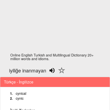
Online English Turkish and Multilingual Dictionary 20+
million words and idioms.
iyiliğe inanmayan
Türkçe - İngilizce
cynical
cynic