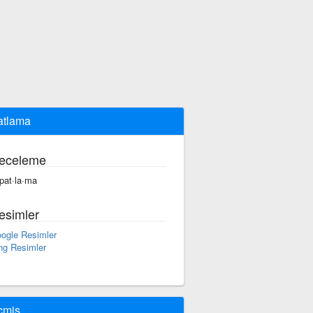
atlama
eceleme
·pat·la·ma
esimler
ogle Resimler
ng Resimler
çmiş