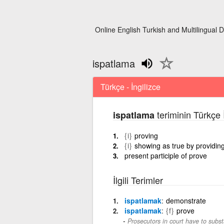
Online English Turkish and Multilingual D
ispatlama
Türkçe - İngilizce
teriminin Türkçe 
ispatlama
{i}
proving
{i}
showing as true by providing
present participle of prove
İlgili Terimler
ispatlamak
demonstrate
ispatlamak
{f}
prove
Prosecutors in court have to substa