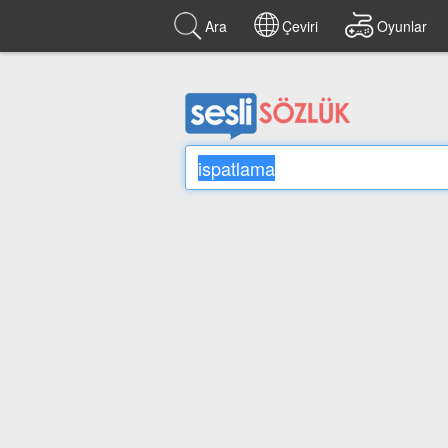
Ara
Çeviri
Oyunlar