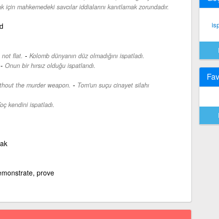
k için mahkemedeki savcılar iddialarını kanıtlamak zorundadır.
is
d
-
not flat.
Kolomb dünyanın düz olmadığını ispatladı.
-
Onun bir hırsız olduğu ispatlandı.
Fav
-
ithout the murder weapon.
Tom'un suçu cinayet silahı
oç kendini ispatladı.
mak
emonstrate, prove