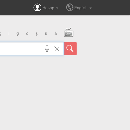
Hesap
English
ç
ı
ğ
ö
ş
ü
â