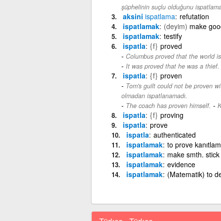
şüphelinin suçlu olduğunu ispatlama
aksini
ispatlama
refutation
ispatlamak
(deyim)
make goo
ispatlamak
testify
ispatla
{f}
proved
Columbus proved that the world is 
It was proved that he was a thief.
ispatla
{f}
proven
Tom's guilt could not be proven w
olmadan ispatlanamadı.
-
The coach has proven himself.
K
ispatla
{f}
proving
ispatla
prove
ispatla
authenticated
ispatlamak
to prove kanıtla
ispatlamak
make smth. stick
ispatlamak
evidence
ispatlamak
(Matematik) to d