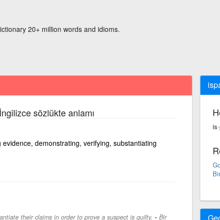
ictionary 20+ million words and idioms.
isp
H
İngilizce sözlükte anlamı
is
 evidence, demonstrating, verifying, substantiating
R
Go
Bi
-
Ge
ntiate their claims in order to prove a suspect is guilty.
Bir