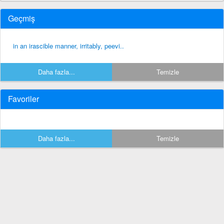
Geçmiş
in an irascible manner, irritably, peevi..
Daha fazla...
Temizle
Favoriler
Daha fazla...
Temizle