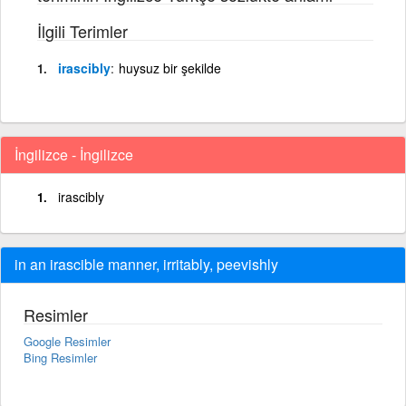
İlgili Terimler
irascibly
huysuz bir şekilde
İngilizce - İngilizce
irascibly
in an irascible manner, irritably, peevishly
Resimler
Google Resimler
Bing Resimler