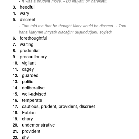
-
It was a prudent move.
Bu ihtiyatlı bir hareketti.
heedful
wary
discreet
-
Tom told me that he thought Mary would be discreet.
Tom
bana Mary'nin ihtiyatlı olacağını düşündüğünü söyledi.
forethoughtful
waiting
prudential
precautionary
vigilant
cagey
guarded
politic
deliberative
well-advised
temperate
cautious, prudent, provident, discreet
Fabian
chary
undemonstrative
provident
shy