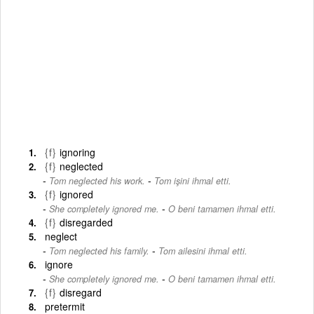
{f}
ignoring
{f}
neglected
-
Tom neglected his work.
Tom işini ihmal etti.
{f}
ignored
-
She completely ignored me.
O beni tamamen ihmal etti.
{f}
disregarded
neglect
-
Tom neglected his family.
Tom ailesini ihmal etti.
ignore
-
She completely ignored me.
O beni tamamen ihmal etti.
{f}
disregard
pretermit