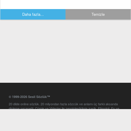
Daha fazla...
Temizle
© 1999-2026 Sesli Sözlük™
20 dilde online sözlük. 20 milyondan fazla sözcük ve anlamı üç farklı aksanda
dinleme seçeneği. Cümle ve Videolar ile zenginleştirilmiş içerik. Etimoloji, Eş ve
Zıt anlamlar, kelime okunuşları ve günün kelimesi. Yazım Türkçeleştirici ile hatalı
Türkçe metinleri düzeltme. iOS, Android ve Windows mobil platformlarda online
ve offline sözlük programları. Sesli Sözlük garantisinde Profesyonel çeviri
hizmetleri. İngilizce kelime haznenizi arttıracak kelime oyunları. Ayarlar
bölümünü kullarak çevirisini görmek istediğiniz sözlükleri seçme ve aynı