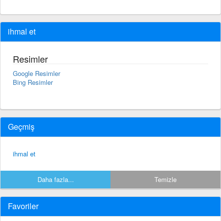
ihmal et
Resimler
Google Resimler
Bing Resimler
Geçmiş
ihmal et
Daha fazla...
Temizle
Favoriler