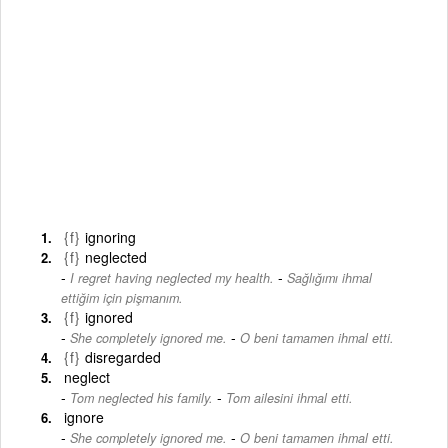
{f}
ignoring
{f}
neglected
-
I regret having neglected my health.
Sağlığımı ihmal
ettiğim için pişmanım.
{f}
ignored
-
She completely ignored me.
O beni tamamen ihmal etti.
{f}
disregarded
neglect
-
Tom neglected his family.
Tom ailesini ihmal etti.
ignore
-
She completely ignored me.
O beni tamamen ihmal etti.