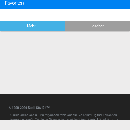
Favoriten
Mehr...
Löschen
© 1999-2026 Sesli Sözlük™
20 dilde online sözlük. 20 milyondan fazla sözcük ve anlamı üç farklı aksanda
dinleme seçeneği. Cümle ve Videolar ile zenginleştirilmiş içerik. Etimoloji, Eş ve
Zıt anlamlar, kelime okunuşları ve günün kelimesi. Yazım Türkçeleştirici ile hatalı
Türkçe metinleri düzeltme. iOS, Android ve Windows mobil platformlarda online